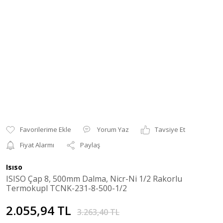
Yorum Yaz
Tavsiye Et
Fiyat Alarmı
Paylaş
Isıso
ISISO Çap 8, 500mm Dalma, Nicr-Ni 1/2 Rakorlu
Termokupl TCNK-231-8-500-1/2
2.055,94 TL
3.263,40 TL