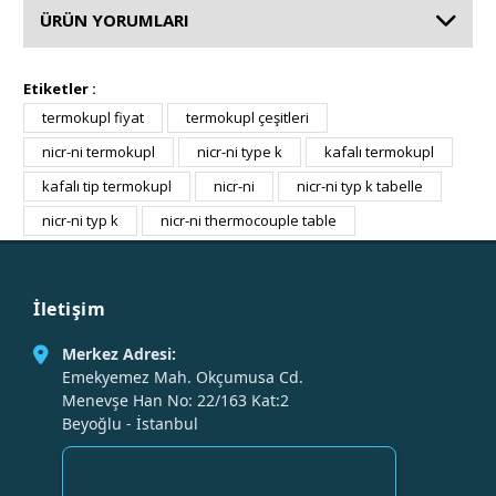
ÜRÜN YORUMLARI
Etiketler :
termokupl fiyat
termokupl çeşitleri
nicr-ni termokupl
nicr-ni type k
kafalı termokupl
kafalı tip termokupl
nicr-ni
nicr-ni typ k tabelle
nicr-ni typ k
nicr-ni thermocouple table
İletişim
Merkez Adresi:
Emekyemez Mah. Okçumusa Cd.
Menevşe Han No: 22/163 Kat:2
Beyoğlu - İstanbul