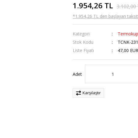
1.954,26 TL
3.102,00
*1.954,26 TL den başlayan taksitl
Kategori
Termokup
Stok Kodu
TCNK-231
Liste Fiyatı
47,00 EU
Adet
Karşılaştır