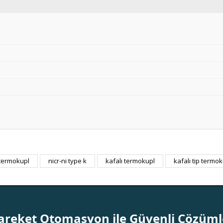
 termokupl
nicr-ni type k
kafalı termokupl
kafalı tip termo
Bu ürüne ilk yorumu siz yapın!
Yorum Yaz
areket Otomasyon ile Güvenli Çözüml