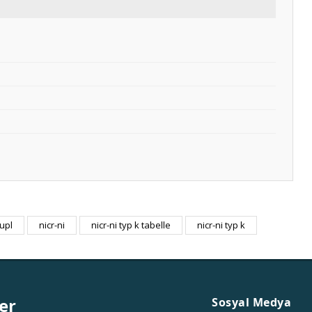
kupl
nicr-ni
nicr-ni typ k tabelle
nicr-ni typ k
er
Sosyal Medya