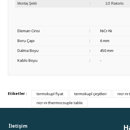
Montaj Şekli
:
1/2 Rakorlu
Eleman Cinsi
:
NiCr-Ni
Boru Çapı
:
6 mm
Dalma Boyu
:
450 mm
Kablo Boyu
:
-
Etiketler :
termokupl fiyat
termokupl çeşitleri
nicr-ni
nicr-ni thermocouple table
H
İletişim