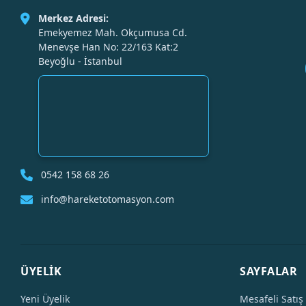
Merkez Adresi:
Emekyemez Mah. Okçumusa Cd.
Menevşe Han No: 22/163 Kat:2
Beyoğlu - İstanbul
0542 158 68 26
info@hareketotomasyon.com
ÜYELİK
SAYFALAR
Yeni Üyelik
Mesafeli Satış