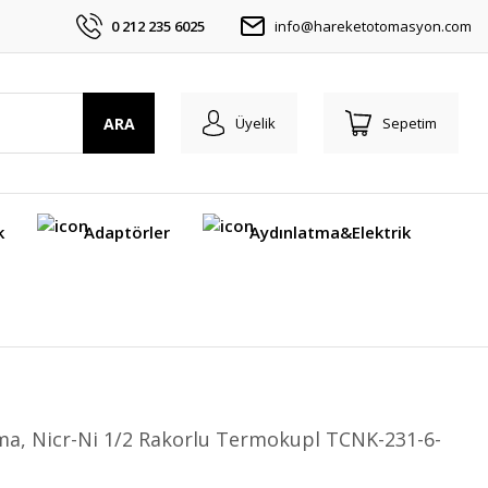
0 212 235 6025
info@hareketotomasyon.com
ARA
Üyelik
Sepetim
k
Adaptörler
Aydınlatma&Elektrik
a, Nicr-Ni 1/2 Rakorlu Termokupl TCNK-231-6-