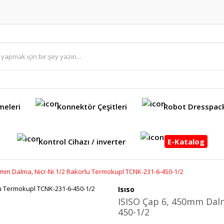
meleri
Konnektör Çeşitleri
Robot Dresspac
Kontrol Cihazı / inverter
E-Katalog
0mm Dalma, Nicr-Ni 1/2 Rakorlu Termokupl TCNK-231-6-450-1/2
Isıso
ISISO Çap 6, 450mm Dalm
450-1/2