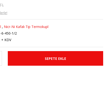
 TL
erle!
l
,
Nicr-Ni Kafalı Tip Termokupl
-6-450-1/2
R + KDV
SEPETE EKLE