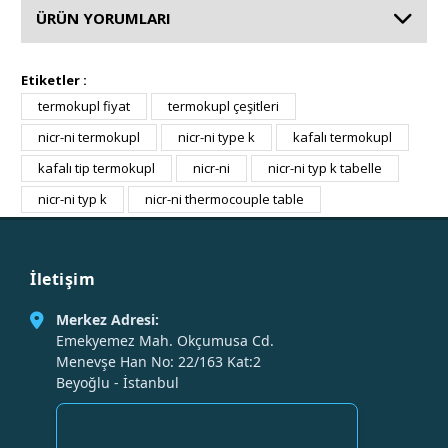
ÜRÜN YORUMLARI
Etiketler :
termokupl fiyat
termokupl çeşitleri
nicr-ni termokupl
nicr-ni type k
kafalı termokupl
kafalı tip termokupl
nicr-ni
nicr-ni typ k tabelle
nicr-ni typ k
nicr-ni thermocouple table
İletişim
Merkez Adresi:
Emekyemez Mah. Okçumusa Cd.
Menevşe Han No: 22/163 Kat:2
Beyoğlu - İstanbul