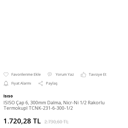
Yorum Yaz
Tavsiye Et
Fiyat Alarmı
Paylaş
Isıso
ISISO Çap 6, 300mm Dalma, Nicr-Ni 1/2 Rakorlu
Termokupl TCNK-231-6-300-1/2
1.720,28 TL
2.730,60 TL