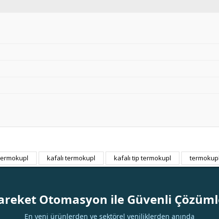
 termokupl
kafalı termokupl
kafalı tip termokupl
termokupl
Bu ürüne ilk yorumu siz yapın!
Yorum Yaz
areket Otomasyon ile Güvenli Çözüml
En yeni ürünlerden ve sektörel yeniliklerden anında