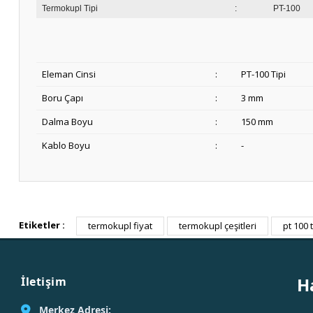
Termokupl Tipi
:
PT-100
Eleman Cinsi
:
PT-100 Tipi
Boru Çapı
:
3 mm
Dalma Boyu
:
150 mm
Kablo Boyu
:
-
Etiketler :
termokupl fiyat
termokupl çeşitleri
pt 100
H
İletişim
Merkez Adresi: