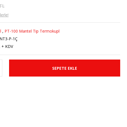
 TL
erle!
l
,
PT-100 Mantel Tip Termokupl
NT3-P-1Ç
R + KDV
SEPETE EKLE