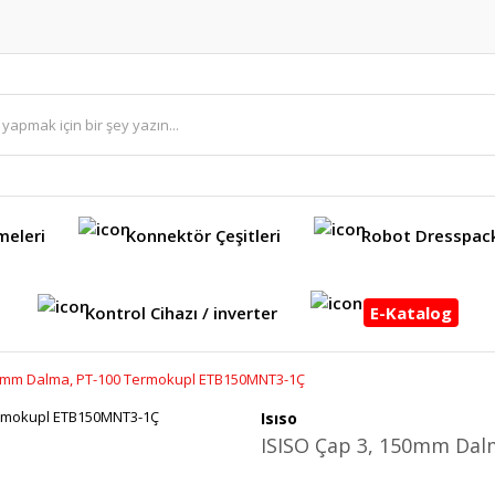
meleri
Konnektör Çeşitleri
Robot Dresspac
Kontrol Cihazı / inverter
E-Katalog
50mm Dalma, PT-100 Termokupl ETB150MNT3-1Ç
Isıso
ISISO Çap 3, 150mm Da