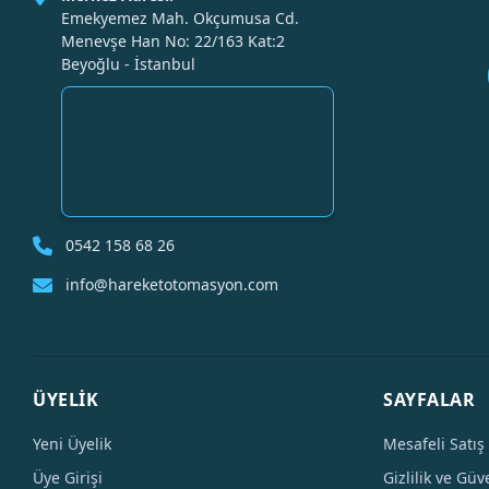
Emekyemez Mah. Okçumusa Cd.
Menevşe Han No: 22/163 Kat:2
Beyoğlu - İstanbul
0542 158 68 26
info@hareketotomasyon.com
ÜYELİK
SAYFALAR
Yeni Üyelik
Mesafeli Satış
Üye Girişi
Gizlilik ve Güv