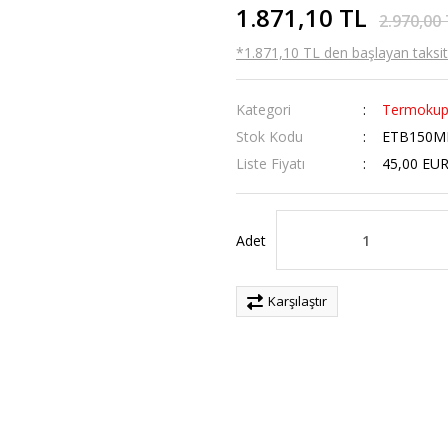
1.871,10 TL
2.970,00
*1.871,10 TL den başlayan taksitl
Kategori
Termokup
Stok Kodu
ETB150M
Liste Fiyatı
45,00 EU
Adet
Karşılaştır