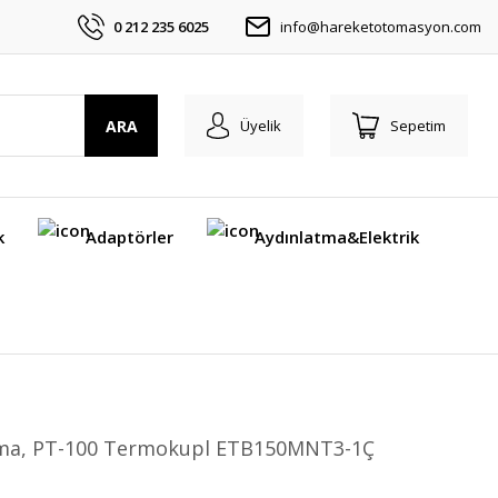
0 212 235 6025
info@hareketotomasyon.com
ARA
Üyelik
Sepetim
k
Adaptörler
Aydınlatma&Elektrik
lma, PT-100 Termokupl ETB150MNT3-1Ç