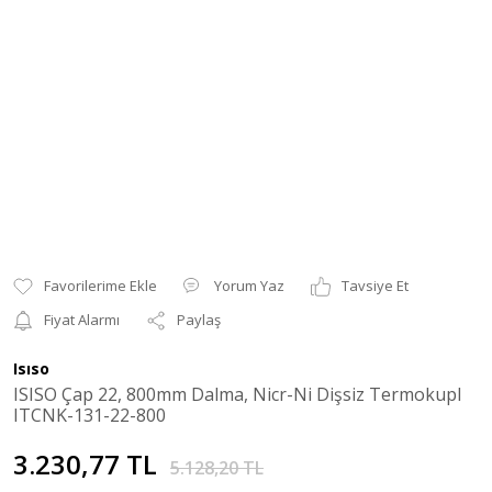
Yorum Yaz
Tavsiye Et
Fiyat Alarmı
Paylaş
Isıso
ISISO Çap 22, 800mm Dalma, Nicr-Ni Dişsiz Termokupl
ITCNK-131-22-800
3.230,77 TL
5.128,20 TL