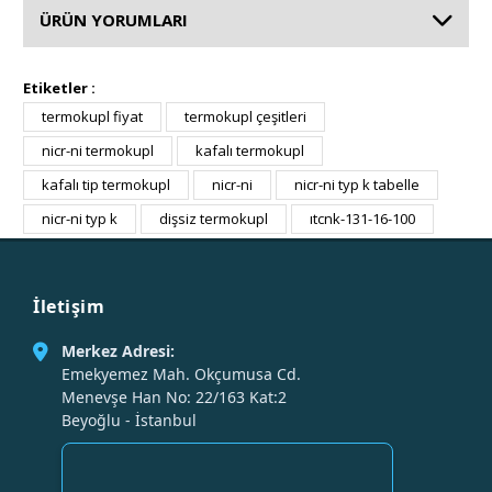
ÜRÜN YORUMLARI
Etiketler :
termokupl fiyat
termokupl çeşitleri
nicr-ni termokupl
kafalı termokupl
kafalı tip termokupl
nicr-ni
nicr-ni typ k tabelle
nicr-ni typ k
dişsiz termokupl
ıtcnk-131-16-100
İletişim
Merkez Adresi:
Emekyemez Mah. Okçumusa Cd.
Menevşe Han No: 22/163 Kat:2
Beyoğlu - İstanbul