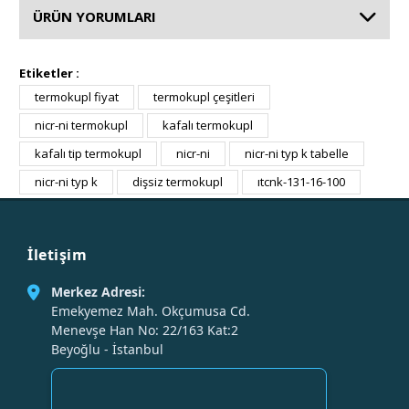
ÜRÜN YORUMLARI
Etiketler :
termokupl fiyat
termokupl çeşitleri
nicr-ni termokupl
kafalı termokupl
kafalı tip termokupl
nicr-ni
nicr-ni typ k tabelle
nicr-ni typ k
dişsiz termokupl
ıtcnk-131-16-100
İletişim
Merkez Adresi:
Emekyemez Mah. Okçumusa Cd.
Menevşe Han No: 22/163 Kat:2
Beyoğlu - İstanbul