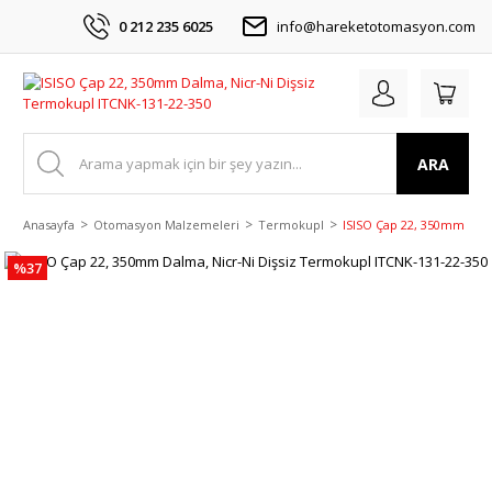
0 212 235 6025
info@hareketotomasyon.com
ARA
Anasayfa
Otomasyon Malzemeleri
Termokupl
ISISO Çap 22, 350mm Dalm
%37