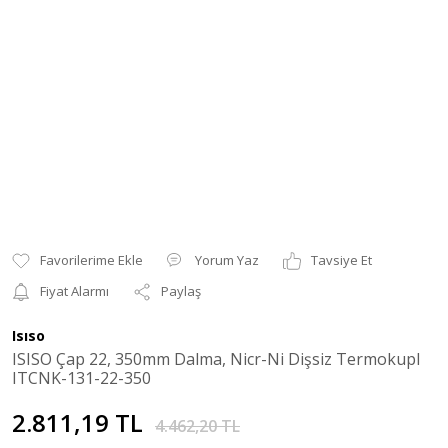
Yorum Yaz
Tavsiye Et
Fiyat Alarmı
Paylaş
Isıso
ISISO Çap 22, 350mm Dalma, Nicr-Ni Dişsiz Termokupl
ITCNK-131-22-350
2.811,19 TL
4.462,20 TL