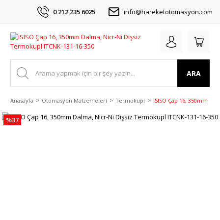
0 212 235 6025
info@hareketotomasyon.com
ARA
Anasayfa
Otomasyon Malzemeleri
Termokupl
ISISO Çap 16, 350mm Dalm
%37