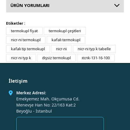
ÜRÜN YORUMLARI
Etiketler :
termokupl fiyat
termokupl çeşitleri
nicr-ni termokupl
kafalı termokupl
kafalı tip termokupl
nicr-ni
nicr-ni typ k tabelle
nicr-ni typ k
dişsiz termokupl
ıtcnk-131-16-100
İletişim
Merkez Adresi:
Emekyemez Mah. Okçumusa Cd.
Menevşe Han No: 22/163 Kat:2
Beyoğlu - İstanbul