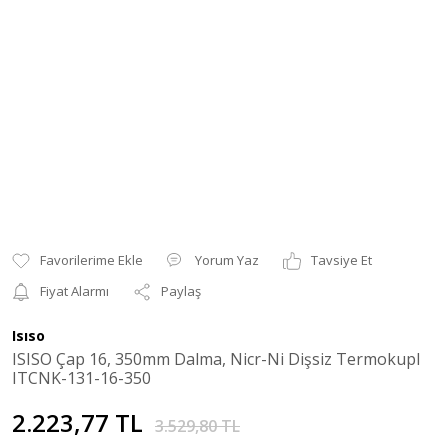
Yorum Yaz
Tavsiye Et
Fiyat Alarmı
Paylaş
Isıso
ISISO Çap 16, 350mm Dalma, Nicr-Ni Dişsiz Termokupl
ITCNK-131-16-350
2.223,77 TL
3.529,80 TL