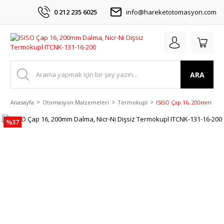
0 212 235 6025
info@hareketotomasyon.com
ARA
Anasayfa
Otomasyon Malzemeleri
Termokupl
ISISO Çap 16, 200mm Dalm
%37