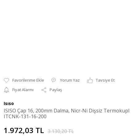
Yorum Yaz
Tavsiye Et
Fiyat Alarmı
Paylaş
Isıso
ISISO Çap 16, 200mm Dalma, Nicr-Ni Dişsiz Termokupl
ITCNK-131-16-200
1.972,03 TL
3.130,20 TL