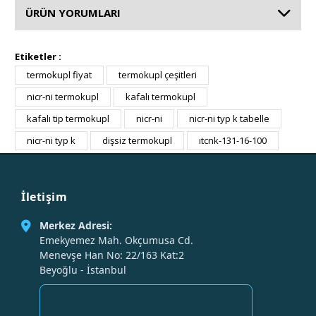
ÜRÜN YORUMLARI
Etiketler :
termokupl fiyat
termokupl çeşitleri
nicr-ni termokupl
kafalı termokupl
kafalı tip termokupl
nicr-ni
nicr-ni typ k tabelle
nicr-ni typ k
dişsiz termokupl
ıtcnk-131-16-100
İletişim
Merkez Adresi:
Emekyemez Mah. Okçumusa Cd.
Menevşe Han No: 22/163 Kat:2
Beyoğlu - İstanbul