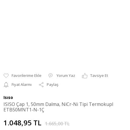
Yorum Yaz
Tavsiye Et
Fiyat Alarmı
Paylaş
Isıso
ISISO Çap 1, 50mm Dalma, NiCr-Ni Tipi Termokupl
ETB50MNT1-N-1Ç
1.048,95 TL
1.665,00 TL