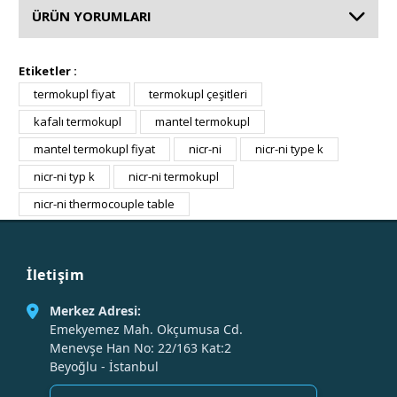
ÜRÜN YORUMLARI
Etiketler :
termokupl fiyat
termokupl çeşitleri
kafalı termokupl
mantel termokupl
mantel termokupl fiyat
nicr-ni
nicr-ni type k
nicr-ni typ k
nicr-ni termokupl
nicr-ni thermocouple table
İletişim
Merkez Adresi:
Emekyemez Mah. Okçumusa Cd.
Menevşe Han No: 22/163 Kat:2
Beyoğlu - İstanbul