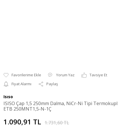
Yorum Yaz
Tavsiye Et
Fiyat Alarmı
Paylaş
Isıso
ISISO Çap 1,5 250mm Dalma, NiCr-Ni Tipi Termokupl
ETB 250MNT1,5-N-1Ç
1.090,91 TL
1.731,60 TL