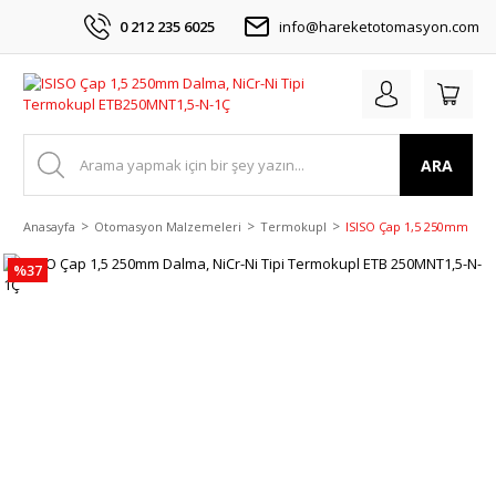
0 212 235 6025
info@hareketotomasyon.com
ARA
Anasayfa
Otomasyon Malzemeleri
Termokupl
ISISO Çap 1,5 250mm Dal
%37