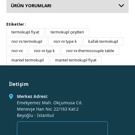
ÜRÜN YORUMLARI
Etiketler :
termokupl fiyat
termokupl çeşitleri
nicr-ni termokupl
nicr-ni type k
kafalı termokupl
nicr-ni
nicr-ni typ k
nicr-ni thermocouple table
mantel termokupl
mantel termokupl fiyat
İletişim
Merkez Adresi:
Emekyemez Mah. Okçumusa Cd.
Menevşe Han No: 22/163 Kat:2
Beyoğlu - İstanbul