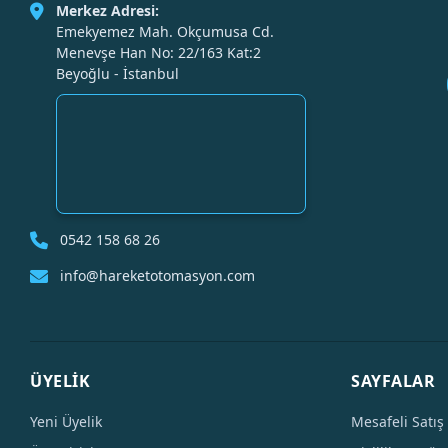
Merkez Adresi:
Emekyemez Mah. Okçumusa Cd.
Menevşe Han No: 22/163 Kat:2
Beyoğlu - İstanbul
0542 158 68 26
info@hareketotomasyon.com
ÜYELİK
SAYFALAR
Yeni Üyelik
Mesafeli Satış