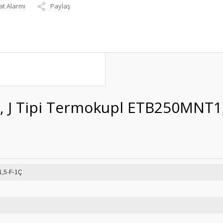
at Alarmı
Paylaş
, J Tipi Termokupl ETB250MNT1
50MNT1,5-F-1Ç