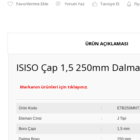
Yorum Yaz
Tavsiye Et
Fiy
ÜRÜN AÇIKLAMASI
ISISO Çap 1,5 250mm Dalma
Markanın ürünleri için tıklayınız.
Ürün Kodu
:
ETB2
Eleman Cinsi
:
J Tipi
Boru Çapı
:
1,5 mm
Dalma Boyu
:
250 mm