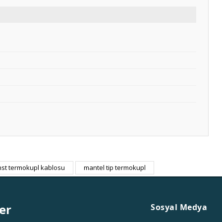
nst termokupl kablosu
mantel tip termokupl
er
Sosyal Medya