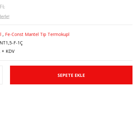
 TL
erle!
l
,
Fe-Const Mantel Tip Termokupl
T1,5-F-1Ç
R + KDV
SEPETE EKLE