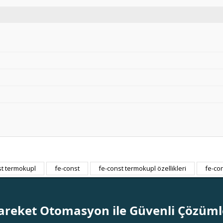
st termokupl
fe-const
fe-const termokupl özellikleri
fe-co
Bu ürüne ilk yorumu siz yapın!
Yorum Yaz
areket Otomasyon ile Güvenli Çözüml