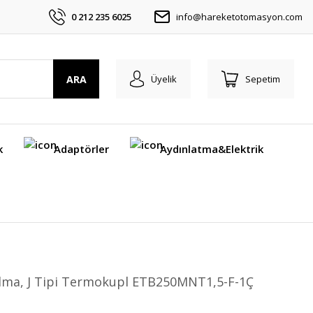
0 212 235 6025
info@hareketotomasyon.com
ARA
Üyelik
Sepetim
k
Adaptörler
Aydınlatma&Elektrik
lma, J Tipi Termokupl ETB250MNT1,5-F-1Ç