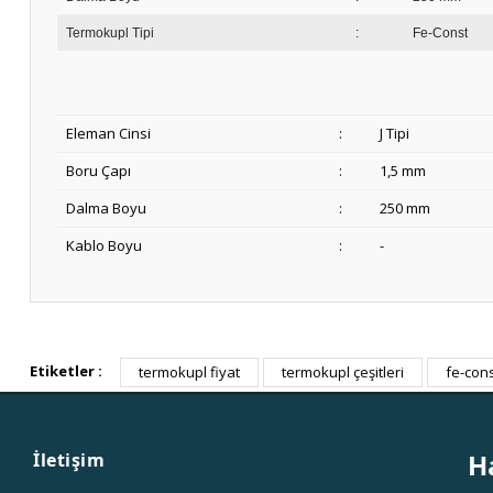
Termokupl Tipi
:
Fe-Const
Eleman Cinsi
:
J Tipi
Boru Çapı
:
1,5 mm
Dalma Boyu
:
250 mm
Kablo Boyu
:
-
Etiketler :
termokupl fiyat
termokupl çeşitleri
fe-con
H
İletişim