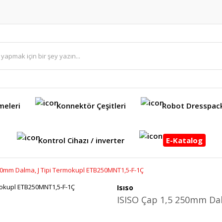
meleri
Konnektör Çeşitleri
Robot Dresspac
Kontrol Cihazı / inverter
E-Katalog
50mm Dalma, J Tipi Termokupl ETB250MNT1,5-F-1Ç
Isıso
ISISO Çap 1,5 250mm Da