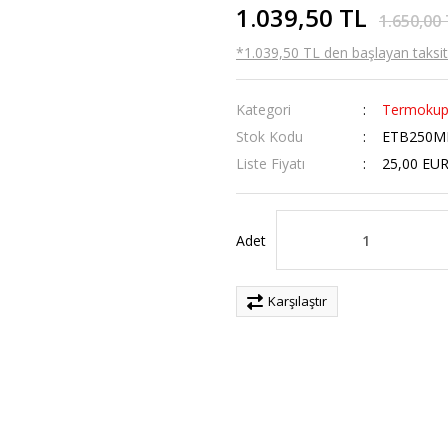
1.039,50 TL
1.650,00
*1.039,50 TL den başlayan taksitl
Kategori
Termokup
Stok Kodu
ETB250MN
Liste Fiyatı
25,00 EU
Adet
Karşılaştır