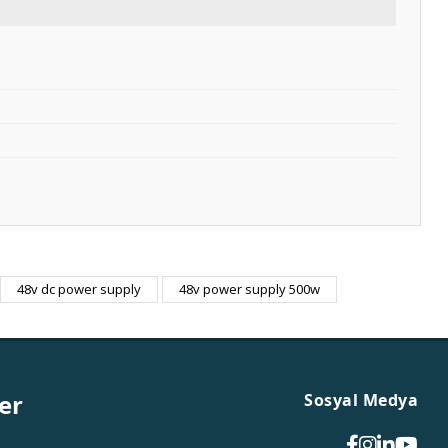
48v dc power supply
48v power supply 500w
er
Sosyal Medya