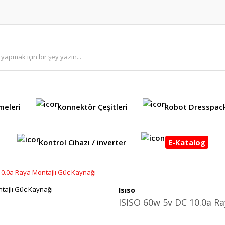
meleri
Konnektör Çeşitleri
Robot Dresspac
Kontrol Cihazı / inverter
E-Katalog
10.0a Raya Montajlı Güç Kaynağı
Isıso
ISISO 60w 5v DC 10.0a Ra