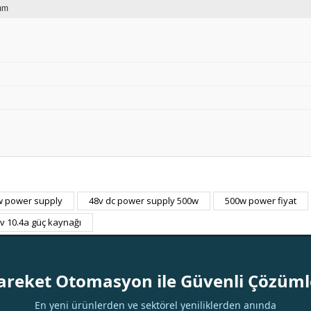
mm
w power supply
48v dc power supply 500w
500w power fiyat
Bu ürüne ilk yorumu siz yapın!
v 10.4a güç kaynağı
Yorum Yaz
areket Otomasyon ile Güvenli Çözüml
En yeni ürünlerden ve sektörel yeniliklerden anında