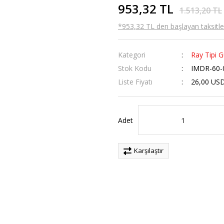
953,32 TL
1.513,20 TL
*953,32 TL den başlayan taksitler
Kategori
Ray Tipi G
Stok Kodu
IMDR-60-
Liste Fiyatı
26,00 US
Adet
Karşılaştır