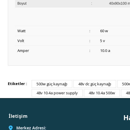
Boyut
:
40x90x100 
Watt
:
60 w
Volt
:
5 v
Amper
:
10.0 a
Etiketler :
500w güç kaynağı
48v dc güç kaynağı
500
48v 10.4a power supply
48v 10.4a 500w
48
H
İletişim
Merkez Adresi: