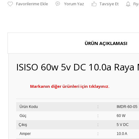
Yorum Yaz
Tavsiye Et
Fiy
ÜRÜN AÇIKLAMASI
ISISO 60w 5v DC 10.0a Raya 
Markanın diğer ürünleri için tıklayınız.
Ürün Kodu
:
IM
Güç
:
60 W
Çıkış
:
5 V DC
Amper
:
10.0 A