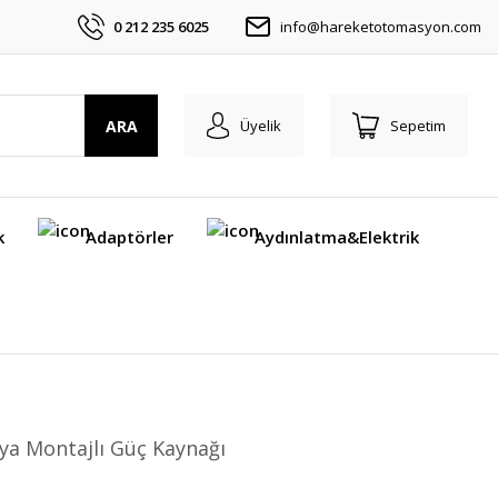
0 212 235 6025
info@hareketotomasyon.com
ARA
Üyelik
Sepetim
k
Adaptörler
Aydınlatma&Elektrik
ya Montajlı Güç Kaynağı