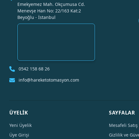
Emekyemez Mah. Okçumusa Cd.
Menevşe Han No: 22/163 Kat:2
Beyoğlu - İstanbul
0542 158 68 26
info@hareketotomasyon.com
ÜYELİK
SAYFALAR
Yeni Üyelik
Mesafeli Satış
Üye Girişi
Gizlilik ve Güv