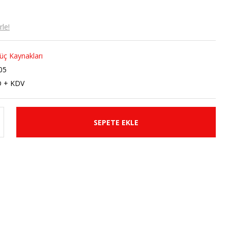
le!
üç Kaynakları
05
D + KDV
SEPETE EKLE