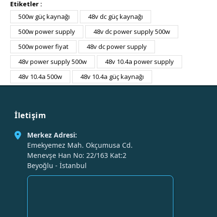
Etiketler :
500w güç kaynağı
48v dc güç kaynağı
500w power supply
48v dc power supply 500w
500w power fiyat
48v dc power supply
48v power supply 500w
48v 10.4a power supply
48v 10.4a 500w
48v 10.4a güç kaynağı
İletişim
Merkez Adresi:
Emekyemez Mah. Okçumusa Cd.
Menevşe Han No: 22/163 Kat:2
Beyoğlu - İstanbul