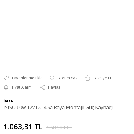
Yorum Yaz
Tavsiye Et
Fiyat Alarmı
Paylaş
Isıso
ISISO 60w 12v DC 4.5a Raya Montajlı Güç Kaynağı
1.063,31 TL
1.687,80 TL