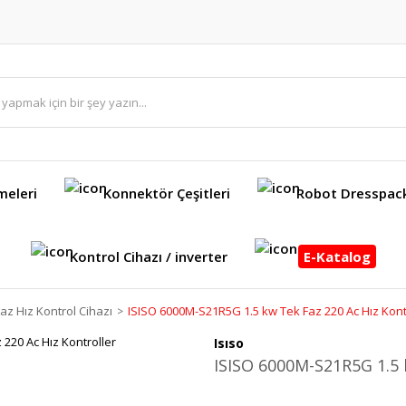
meleri
Konnektör Çeşitleri
Robot Dresspac
Kontrol Cihazı / inverter
E-Katalog
az Hız Kontrol Cihazı
ISISO 6000M-S21R5G 1.5 kw Tek Faz 220 Ac Hız Kont
Isıso
ISISO 6000M-S21R5G 1.5 