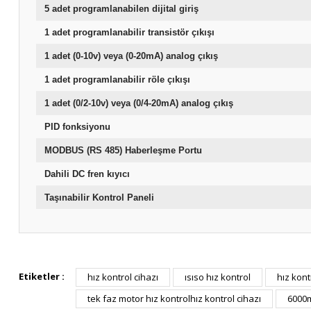
5 adet programlanabilen dijital giriş
1 adet programlanabilir transistör çıkışı
1 adet (0-10v) veya (0-20mA) analog çıkış
1 adet programlanabilir röle çıkışı
1 adet (0/2-10v) veya (0/4-20mA) analog çıkış
PID fonksiyonu
MODBUS (RS 485) Haberleşme Portu
Dahili DC fren kıyıcı
Taşınabilir Kontrol Paneli
Etiketler :
hız kontrol cihazı
ısıso hız kontrol
hız kont
tek faz motor hız kontrolhız kontrol cihazı
6000