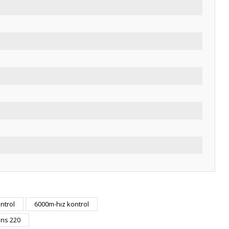
ntrol
6000m-hız kontrol
ens 220