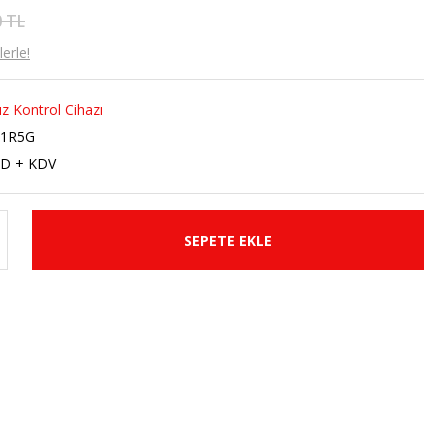
0 TL
erle!
z Kontrol Cihazı
21R5G
SD + KDV
SEPETE EKLE