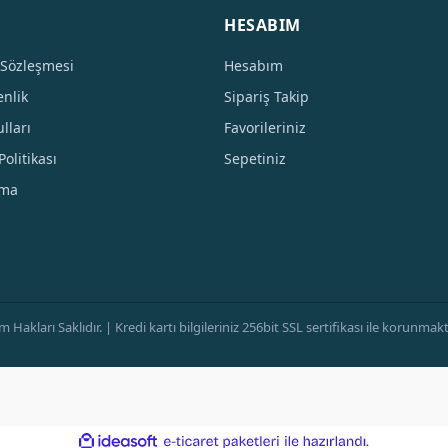
HESABIM
 Sözleşmesi
Hesabım
enlik
Sipariş Takip
lları
Favorileriniz
Politikası
Sepetiniz
tma
ları Saklıdır. | Kredi kartı bilgileriniz 256bit SSL sertifikası ile korunmaktad
ile
ideasoft
e-