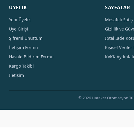
ÜYELİK
SAYFALAR
Yeni Üyelik
Mesafeli Satış
Üye Girişi
Gizlilik ve Güv
Şifremi Unuttum
İptal İade Koşu
İletişim Formu
Kişisel Veriler 
Havale Bildirim Formu
KVKK Aydınla
Kargo Takibi
İletişim
© 2026 Hareket Otomasyon Tüm Hak