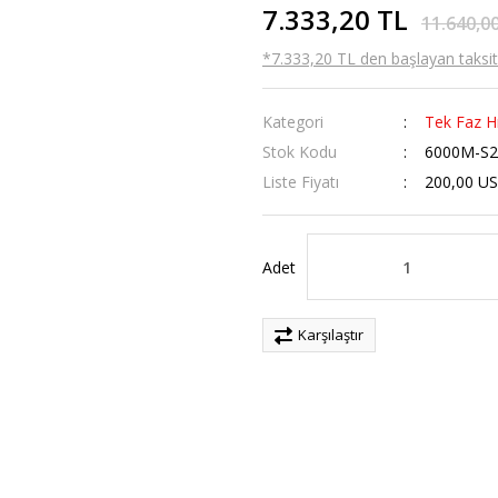
7.333,20 TL
11.640,0
*7.333,20 TL den başlayan taksitl
Kategori
Tek Faz Hı
Stok Kodu
6000M-S
Liste Fiyatı
200,00 U
Adet
Karşılaştır