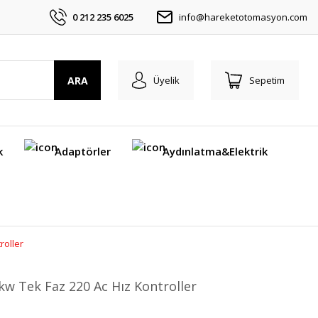
0 212 235 6025
info@hareketotomasyon.com
ARA
Üyelik
Sepetim
k
Adaptörler
Aydınlatma&Elektrik
roller
kw Tek Faz 220 Ac Hız Kontroller