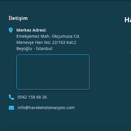
H
İletişim
Merkez Adresi:
Emekyemez Mah. Okçumusa Cd.
Menevşe Han No: 22/163 Kat:2
Beyoğlu - İstanbul
0542 158 68 26
info@hareketotomasyon.com