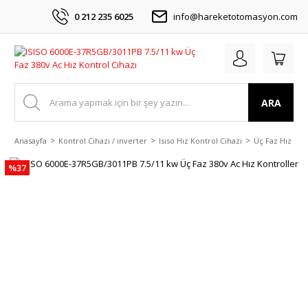
0 212 235 6025
info@hareketotomasyon.com
ARA
Anasayfa
Kontrol Cihazı / inverter
Isıso Hız Kontrol Cihazı
Üç Faz Hız Kon
%37