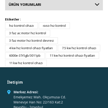
ÜRÜN YORUMLARI
Etiketler :
hız kontrol cihazı
ısıso hız kontrol
3 faz ac motor hız kontrol
3 faz motor hız kontrol devresi
4 kw hız kontrol cihazı fiyatları
7.5 kw hız kontrol cihazı
6000e-37r5gb/3011pb
11 kw hız kontrol cihazı fiyatları
11 kw hız kontrol cihazı
İletişim
Merkez Adresi:
Emekyemez Mah. Okçumusa Cd.
Menevşe Han No: 22/163 Kat:2
Beyoğlu - İstanbul