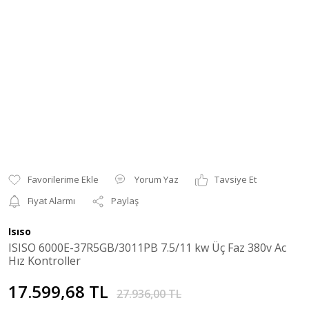
Yorum Yaz
Tavsiye Et
Fiyat Alarmı
Paylaş
Isıso
ISISO 6000E-37R5GB/3011PB 7.5/11 kw Üç Faz 380v Ac
Hız Kontroller
17.599,68 TL
27.936,00 TL