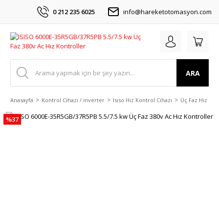
0 212 235 6025
info@hareketotomasyon.com
ARA
Anasayfa
Kontrol Cihazı / inverter
Isıso Hız Kontrol Cihazı
Üç Faz Hız Kon
%37