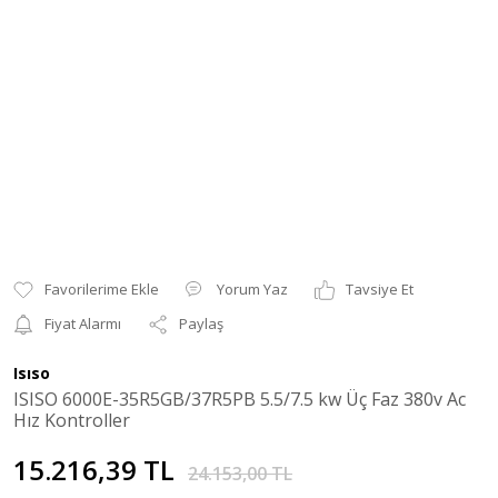
Yorum Yaz
Tavsiye Et
Fiyat Alarmı
Paylaş
Isıso
ISISO 6000E-35R5GB/37R5PB 5.5/7.5 kw Üç Faz 380v Ac
Hız Kontroller
15.216,39 TL
24.153,00 TL