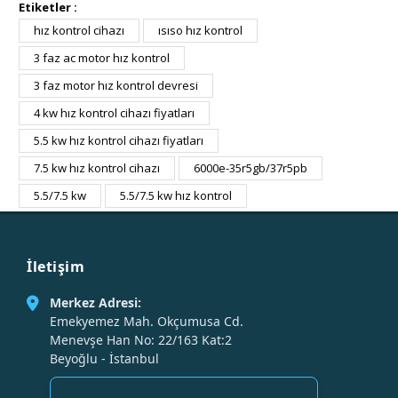
Etiketler :
hız kontrol cihazı
ısıso hız kontrol
3 faz ac motor hız kontrol
3 faz motor hız kontrol devresi
4 kw hız kontrol cihazı fiyatları
5.5 kw hız kontrol cihazı fiyatları
7.5 kw hız kontrol cihazı
6000e-35r5gb/37r5pb
5.5/7.5 kw
5.5/7.5 kw hız kontrol
İletişim
Merkez Adresi:
Emekyemez Mah. Okçumusa Cd.
Menevşe Han No: 22/163 Kat:2
Beyoğlu - İstanbul