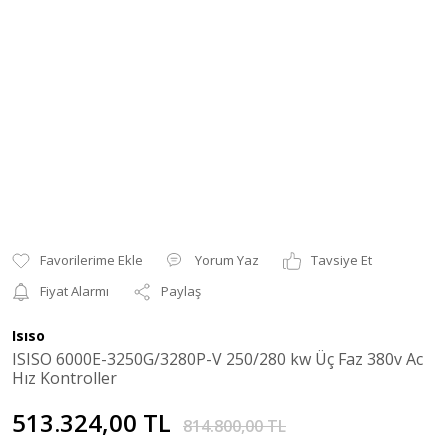
Yorum Yaz
Tavsiye Et
Fiyat Alarmı
Paylaş
Isıso
ISISO 6000E-3250G/3280P-V 250/280 kw Üç Faz 380v Ac
Hız Kontroller
513.324,00 TL
814.800,00 TL