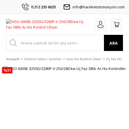
0 212 235 6025
info@hareketotomasyon.com
ARA
Anasayfa
Kontrol Cihazı / inverter
Isıso Hız Kontrol Cihazı
Üç Faz Hız Kon
%37