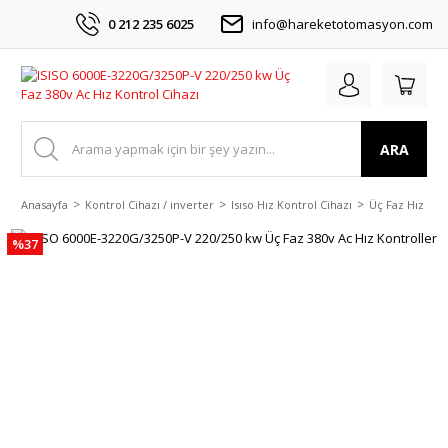
0 212 235 6025
info@hareketotomasyon.com
ARA
Anasayfa
Kontrol Cihazı / inverter
Isıso Hız Kontrol Cihazı
Üç Faz Hız Kon
%37