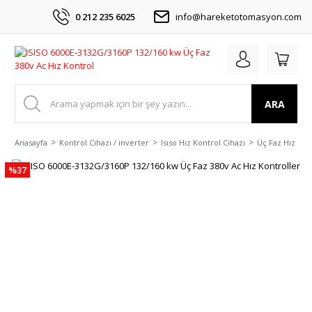
0 212 235 6025
info@hareketotomasyon.com
ARA
Anasayfa
Kontrol Cihazı / inverter
Isıso Hız Kontrol Cihazı
Üç Faz Hız Kon
%37