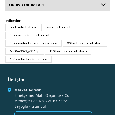
ÜRÜN YORUMLARI
Etiketler :
hız kontrol cihazı
ısıso hız kontrol
3 faz ac motor hız kontrol
3 faz motor hız kontrol devresi
90 kw hız kontrol cihazı
6000e-3093g/3110p
110 kw hız kontrol cihazı
100 kw hız kontrol cihazı
İletişim
Merkez Adresi:
Emekyemez Mah. Okçumusa Cd.
Menevşe Han No: 22/163 Kat:2
Beyoğlu - İstanbul