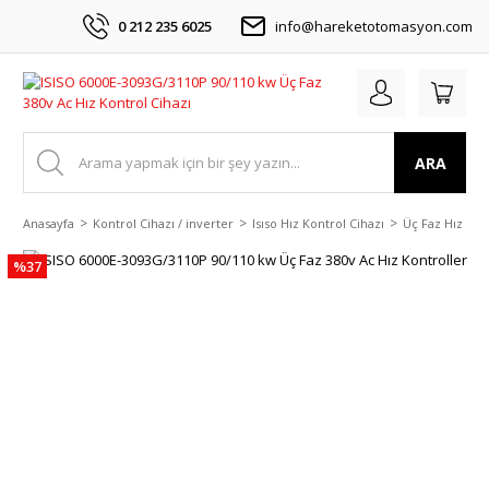
0 212 235 6025
info@hareketotomasyon.com
ARA
Anasayfa
Kontrol Cihazı / inverter
Isıso Hız Kontrol Cihazı
Üç Faz Hız Kon
%37