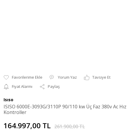
Yorum Yaz
Tavsiye Et
Fiyat Alarmı
Paylaş
Isıso
ISISO 6000E-3093G/3110P 90/110 kw Üç Faz 380v Ac Hız
Kontroller
164.997,00 TL
261.900,00 TL