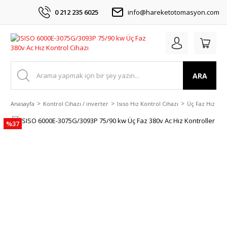
0 212 235 6025
info@hareketotomasyon.com
ARA
Anasayfa
Kontrol Cihazı / inverter
Isıso Hız Kontrol Cihazı
Üç Faz Hız Kon
%37