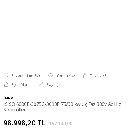
Yorum Yaz
Tavsiye Et
Fiyat Alarmı
Paylaş
Isıso
ISISO 6000E-3075G/3093P 75/90 kw Üç Faz 380v Ac Hız
Kontroller
98.998,20 TL
157.140,00 TL