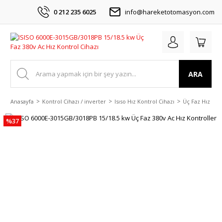
0 212 235 6025
info@hareketotomasyon.com
ARA
Anasayfa
Kontrol Cihazı / inverter
Isıso Hız Kontrol Cihazı
Üç Faz Hız Kon
%37