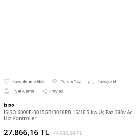
Yorum Yaz
Tavsiye Et
Fiyat Alarmı
Paylaş
Isıso
ISISO 6000E-3015GB/3018PB 15/18.5 kw Üç Faz 380v Ac
Hız Kontroller
27.866,16 TL
44.232,00 TL