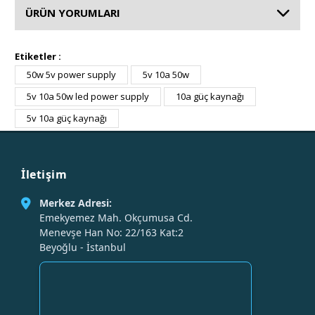
ÜRÜN YORUMLARI
Etiketler :
50w 5v power supply
5v 10a 50w
5v 10a 50w led power supply
10a güç kaynağı
5v 10a güç kaynağı
İletişim
Merkez Adresi:
Emekyemez Mah. Okçumusa Cd.
Menevşe Han No: 22/163 Kat:2
Beyoğlu - İstanbul