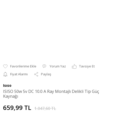
Yorum Yaz
Tavsiye Et
Fiyat Alarmı
Paylaş
Isıso
ISISO 50w 5v DC 10.0 A Ray Montajlı Delikli Tip Güç
Kaynağı
659,99 TL
1.047,60 TL