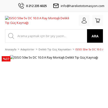
0 212 235 6025
info@hareketotomasyon.com
ARA
Anasayfa
Adaptörler
Delikli Tip Güç Kaynakları
ISISO 50w 5v DC 10.0 A Ra
%37