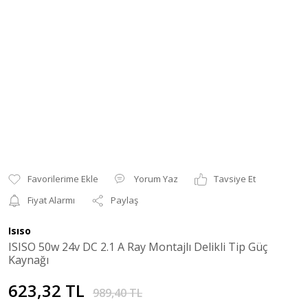
Yorum Yaz
Tavsiye Et
Fiyat Alarmı
Paylaş
Isıso
ISISO 50w 24v DC 2.1 A Ray Montajlı Delikli Tip Güç
Kaynağı
623,32 TL
989,40 TL