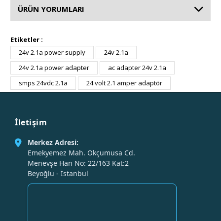
ÜRÜN YORUMLARI
Etiketler :
24v 2.1a power supply
24v 2.1a
24v 2.1a power adapter
ac adapter 24v 2.1a
smps 24vdc 2.1a
24 volt 2.1 amper adaptör
İletişim
Merkez Adresi:
Emekyemez Mah. Okçumusa Cd.
Menevşe Han No: 22/163 Kat:2
Beyoğlu - İstanbul