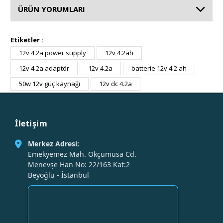
ÜRÜN YORUMLARI
Etiketler :
12v 4.2a power supply
12v 4.2ah
12v 4.2a adaptör
12v 4.2a
batterie 12v 4.2 ah
50w 12v güç kaynağı
12v dc 4.2a
İletişim
Merkez Adresi:
Emekyemez Mah. Okçumusa Cd.
Menevşe Han No: 22/163 Kat:2
Beyoğlu - İstanbul