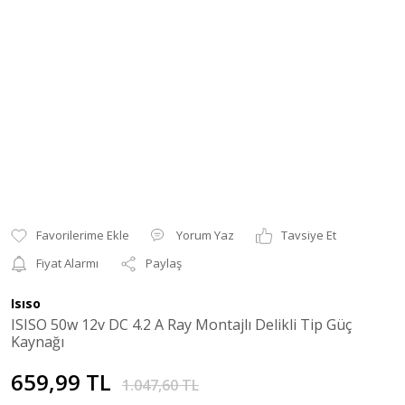
Yorum Yaz
Tavsiye Et
Fiyat Alarmı
Paylaş
Isıso
ISISO 50w 12v DC 4.2 A Ray Montajlı Delikli Tip Güç
Kaynağı
659,99 TL
1.047,60 TL