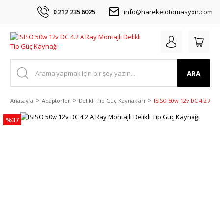
0 212 235 6025
info@hareketotomasyon.com
ARA
Anasayfa
Adaptörler
Delikli Tip Güç Kaynakları
ISISO 50w 12v DC 4.2 A Ra
%37