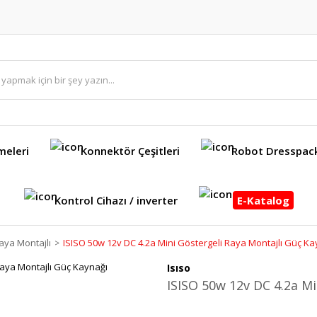
meleri
Konnektör Çeşitleri
Robot Dresspac
Kontrol Cihazı / inverter
E-Katalog
aya Montajlı
ISISO 50w 12v DC 4.2a Mini Göstergeli Raya Montajlı Güç Ka
Isıso
ISISO 50w 12v DC 4.2a Mi