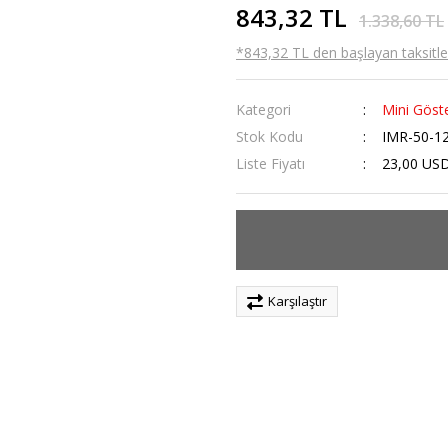
843,32 TL
1.338,60 TL
*843,32 TL den başlayan taksitler
Kategori
Mini Göste
Stok Kodu
IMR-50-1
Liste Fiyatı
23,00 US
Karşılaştır