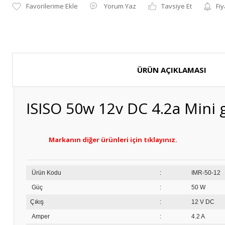
Yorum Yaz
Tavsiye Et
Fiy
ÜRÜN AÇIKLAMASI
ISISO 50w 12v DC 4.2a Mini 
Markanın diğer ürünleri için tıklayınız.
Ürün Kodu
:
IM
Güç
:
50 W
Çıkış
:
12 V DC
Amper
:
4.2 A