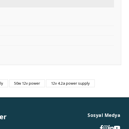
ly
50w 12v power
12v 4.2a power supply
er
Sosyal Medya