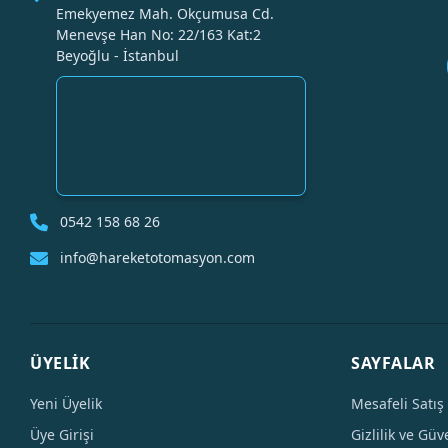
Emekyemez Mah. Okçumusa Cd.
Menevşe Han No: 22/163 Kat:2
Beyoğlu - İstanbul
0542 158 68 26
info@hareketotomasyon.com
ÜYELİK
SAYFALAR
Yeni Üyelik
Mesafeli Satış
Üye Girişi
Gizlilik ve Güv