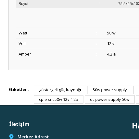
Boyut
:
75.5x45x10
Watt
:
50 w
Volt
:
12 v
Amper
:
4.2 a
Etiketler :
göstergeli güç kaynağı
50w power supply
cp e snt 50w 12v 4.2a
dc power supply 50w
H
İletişim
Merkez Adresi: