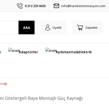
0 212 235 6025
info@hareketotomasyon.com
ARA
Üyelik
Sepetim
k
Adaptörler
Aydınlatma&Elektrik
ynağı
ni Göstergeli Raya Montajlı Güç Kaynağı