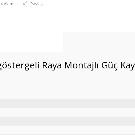
at Alarmı
Paylaş
göstergeli Raya Montajlı Güç Ka
R-50-12