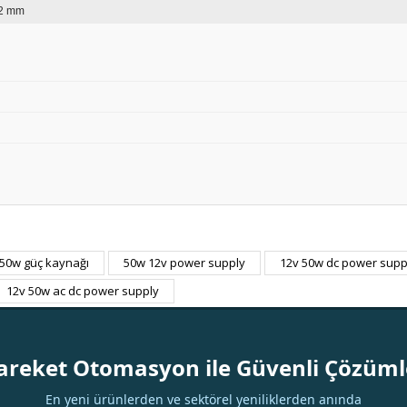
2 mm
50w güç kaynağı
50w 12v power supply
12v 50w dc power supp
Bu ürüne ilk yorumu siz yapın!
12v 50w ac dc power supply
Yorum Yaz
areket Otomasyon ile Güvenli Çözüml
En yeni ürünlerden ve sektörel yeniliklerden anında