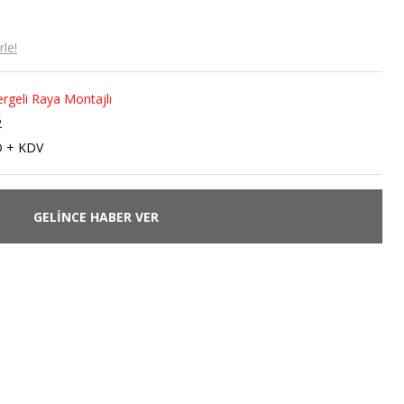
le!
rgeli Raya Montajlı
2
D + KDV
GELİNCE HABER VER