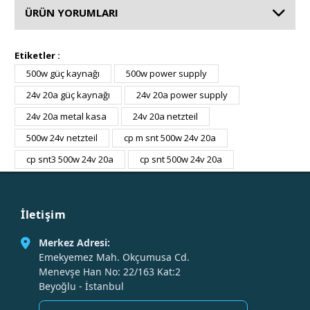
ÜRÜN YORUMLARI
Etiketler :
500w güç kaynağı
500w power supply
24v 20a güç kaynağı
24v 20a power supply
24v 20a metal kasa
24v 20a netzteil
500w 24v netzteil
cp m snt 500w 24v 20a
cp snt3 500w 24v 20a
cp snt 500w 24v 20a
İletişim
Merkez Adresi:
Emekyemez Mah. Okçumusa Cd.
Menevşe Han No: 22/163 Kat:2
Beyoğlu - İstanbul