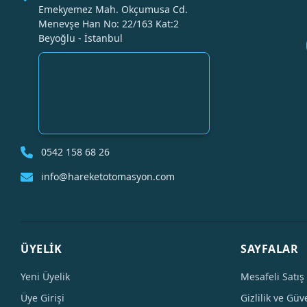
Emekyemez Mah. Okçumusa Cd.
Menevşe Han No: 22/163 Kat:2
Beyoğlu - İstanbul
0542 158 68 26
info@hareketotomasyon.com
ÜYELİK
SAYFALAR
Yeni Üyelik
Mesafeli Satış
Üye Girişi
Gizlilik ve Güv