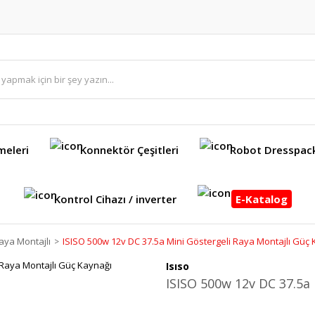
meleri
Konnektör Çeşitleri
Robot Dresspac
Kontrol Cihazı / inverter
E-Katalog
aya Montajlı
ISISO 500w 12v DC 37.5a Mini Göstergeli Raya Montajlı Güç
Isıso
ISISO 500w 12v DC 37.5a 