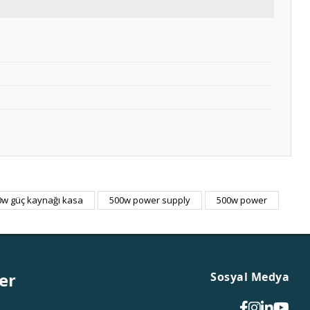
0w güç kaynağı kasa
500w power supply
500w power
er
Sosyal Medya