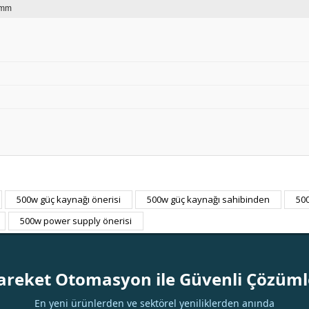
 mm
500w güç kaynağı önerisi
500w güç kaynağı sahibinden
50
Bu ürüne ilk yorumu siz yapın!
500w power supply önerisi
Yorum Yaz
areket Otomasyon ile Güvenli Çözüml
En yeni ürünlerden ve sektörel yeniliklerden anında