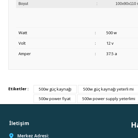
Boyut
:
100x90x110
Watt
:
500 w
Volt
:
12 v
Amper
:
37.5 a
Etiketler :
500w güç kaynağı
500w güç kaynağı yeterli mi
500w power fiyat
500w power supply yeterlimi
H
İletişim
Merkez Adresi: