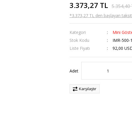
3.373,27 TL
5.354,40
*3.373,27 TL den başlayan taksitl
Kategori
Mini Göste
Stok Kodu
IMR-500-
Liste Fiyatı
92,00 US
Adet
Karşılaştır