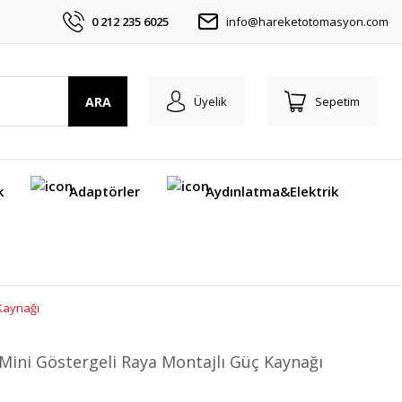
0 212 235 6025
info@hareketotomasyon.com
ARA
Üyelik
Sepetim
k
Adaptörler
Aydınlatma&Elektrik
 Kaynağı
Mini Göstergeli Raya Montajlı Güç Kaynağı