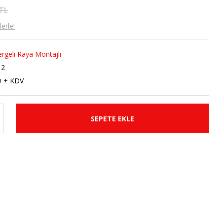
 TL
erle!
rgeli Raya Montajlı
12
D + KDV
SEPETE EKLE