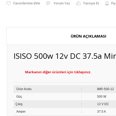
Yorum Yaz
Tavsiye Et
Fiy
ÜRÜN AÇIKLAMASI
ISISO 500w 12v DC 37.5a Min
Markanın diğer ürünleri için tıklayınız.
Ürün Kodu
:
IM
Güç
:
500 W
Çıkış
:
12 V DC
Amper
:
37.5 A