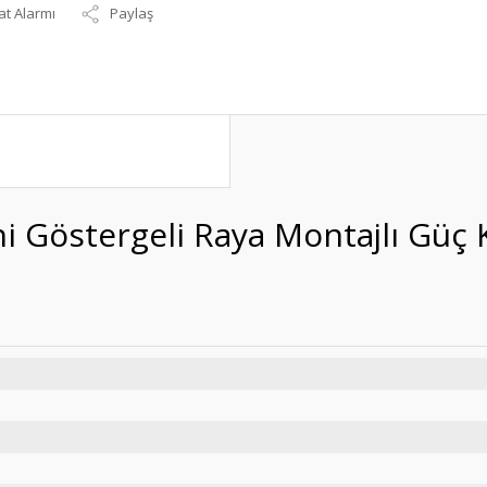
at Alarmı
Paylaş
i Göstergeli Raya Montajlı Güç 
R-500-12