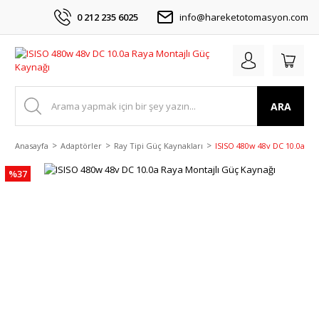
0 212 235 6025
info@hareketotomasyon.com
ARA
Anasayfa
Adaptörler
Ray Tipi Güç Kaynakları
ISISO 480w 48v DC 10.0a Ra
%37