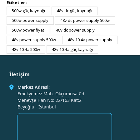
Etiketler :
500w güç kaynağı
48v dc güç kaynağı
500w power supply
48v dc power supply 500w
500w power fiyat
48v dc power supply
48v power supply 500w
48v 10.4a power supply
48v 10.4a 500w
48v 10.4a güç kaynağı
İletişim
Merkez Adresi:
Emekyemez Mah. Okçumusa Cd.
Menevşe Han No: 22/163 Kat:2
Beyoğlu - İstanbul