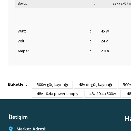
Boyut
:
93x78x67 
Watt
:
45 w
Volt
:
24 v
Amper
:
2.0 a
Etiketler :
500w güç kaynağı
48v dc güç kaynağı
500
48v 10.4a power supply
48v 10.4a 500w
48
H
İletişim
Merkez Adresi: