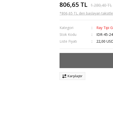
806,65 TL
1.280,40 TL
*806,65 TL den başlayan taksitler
Kategori
Ray Tipi G
Stok Kodu
IDR-45-2
Liste Fiyatı
22,00 US
Karşılaştır