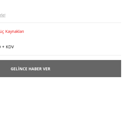
le!
üç Kaynakları
4
D + KDV
GELİNCE HABER VER