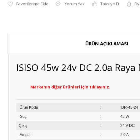
Yorum Yaz
Tavsiye Et
Fiy
ÜRÜN AÇIKLAMASI
ISISO 45w 24v DC 2.0a Raya 
Markanın diğer ürünleri için tıklayınız.
Ürün Kodu
:
ID
Güç
:
45 W
Çıkış
:
24 V DC
Amper
:
2.0 A