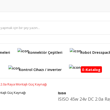
meleri
Konnektör Çeşitleri
Robot Dresspac
Kontrol Cihazı / inverter
E-Katalog
 2.0a Raya Montajlı Güç Kaynağı
Isıso
ISISO 45w 24v DC 2.0a Ra