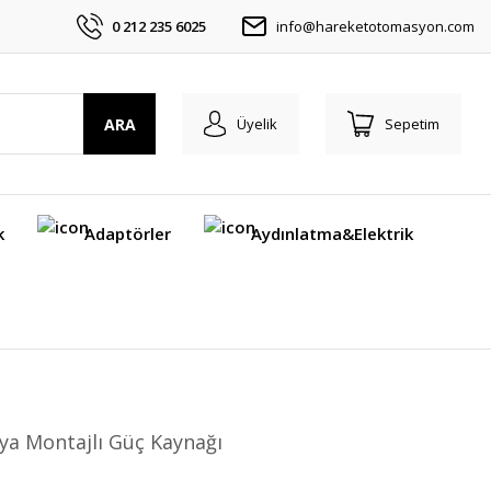
0 212 235 6025
info@hareketotomasyon.com
ARA
Üyelik
Sepetim
k
Adaptörler
Aydınlatma&Elektrik
ya Montajlı Güç Kaynağı