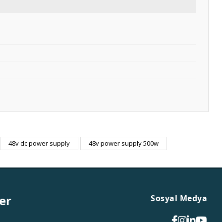
48v dc power supply
48v power supply 500w
er
Sosyal Medya