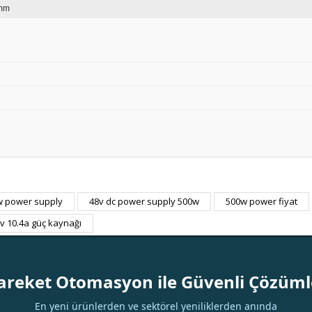
mm
w power supply
48v dc power supply 500w
500w power fiyat
Bu ürüne ilk yorumu siz yapın!
v 10.4a güç kaynağı
Yorum Yaz
areket Otomasyon ile Güvenli Çözüml
En yeni ürünlerden ve sektörel yeniliklerden anında