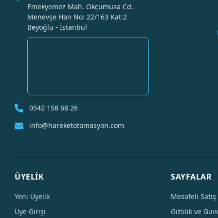
Emekyemez Mah. Okçumusa Cd.
Menevşe Han No: 22/163 Kat:2
Beyoğlu - İstanbul
0542 158 68 26
info@hareketotomasyon.com
ÜYELİK
SAYFALAR
Yeni Üyelik
Mesafeli Satış
Üye Girişi
Gizlilik ve Güv