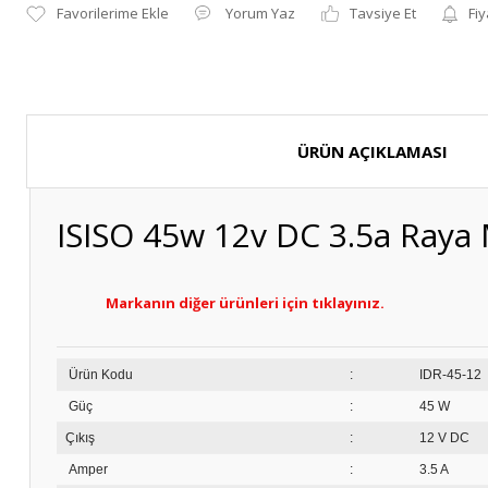
Yorum Yaz
Tavsiye Et
Fiy
ÜRÜN AÇIKLAMASI
ISISO 45w 12v DC 3.5a Raya 
Markanın diğer ürünleri için tıklayınız.
Ürün Kodu
:
ID
Güç
:
45 W
Çıkış
:
12 V DC
Amper
:
3.5 A