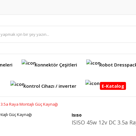
meleri
Konnektör Çeşitleri
Robot Dresspac
Kontrol Cihazı / inverter
E-Katalog
 3.5a Raya Montajlı Güç Kaynağı
Isıso
ISISO 45w 12v DC 3.5a Ra