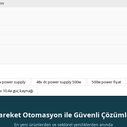
mm
w power supply
48v dc power supply 500w
500w power fiyat
Bu ürüne ilk yorumu siz yapın!
v 10.4a güç kaynağı
Yorum Yaz
areket Otomasyon ile Güvenli Çözüml
En yeni ürünlerden ve sektörel yeniliklerden anında