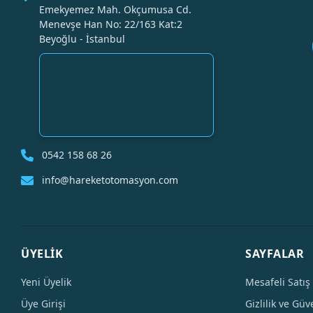
Emekyemez Mah. Okçumusa Cd.
Menevşe Han No: 22/163 Kat:2
Beyoğlu - İstanbul
0542 158 68 26
info@hareketotomasyon.com
ÜYELİK
SAYFALAR
Yeni Üyelik
Mesafeli Satış
Üye Girişi
Gizlilik ve Güv