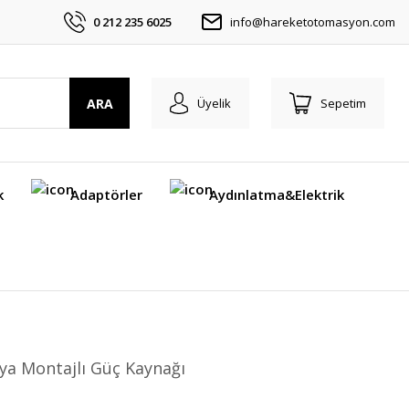
0 212 235 6025
info@hareketotomasyon.com
ARA
Üyelik
Sepetim
k
Adaptörler
Aydınlatma&Elektrik
ya Montajlı Güç Kaynağı