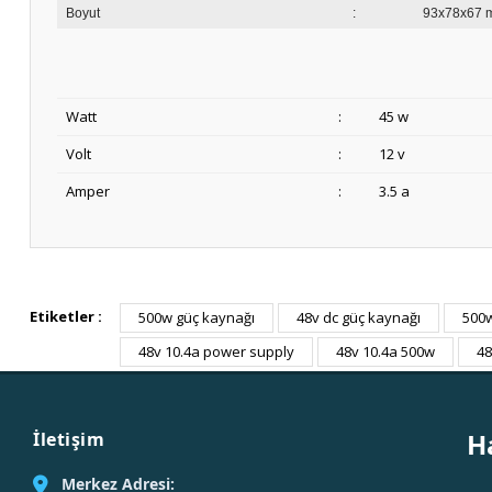
Boyut
:
93x78x67 
Watt
:
45 w
Volt
:
12 v
Amper
:
3.5 a
Etiketler :
500w güç kaynağı
48v dc güç kaynağı
500
48v 10.4a power supply
48v 10.4a 500w
48
H
İletişim
Merkez Adresi: