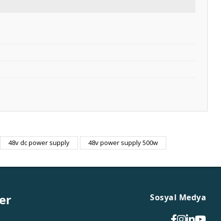
48v dc power supply
48v power supply 500w
er
Sosyal Medya