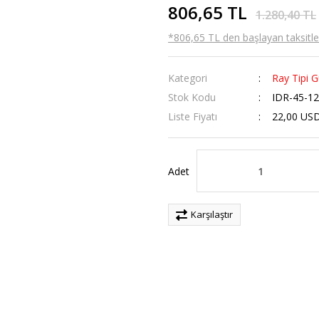
806,65 TL
1.280,40 TL
*806,65 TL den başlayan taksitler
Kategori
Ray Tipi G
Stok Kodu
IDR-45-1
Liste Fiyatı
22,00 US
Adet
Karşılaştır