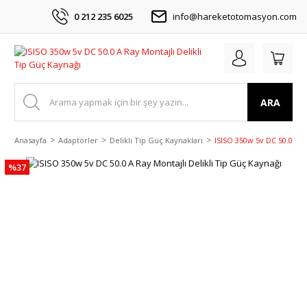
0 212 235 6025
info@hareketotomasyon.com
ARA
Anasayfa
Adaptörler
Delikli Tip Güç Kaynakları
ISISO 350w 5v DC 50.0 A R
%37