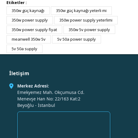
Etiketler :
350w güç kaynağı
350w güç kaynağı yeterli mi
350w power supply
350w power supply yeterlimi
350w power supply fiyat
350w 5v power supply
meanwell 350w 5v
5v 50a power supply
5v 50a supply
İletişim
Merkez Adresi:
Emekyemez Mah. Okçumusa Cd.
Menevşe Han No: 22/163 Kat:2
Beyoğlu - İstanbul