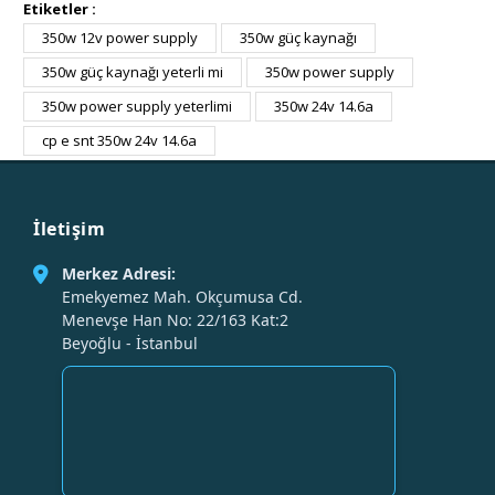
Etiketler :
350w 12v power supply
350w güç kaynağı
350w güç kaynağı yeterli mi
350w power supply
350w power supply yeterlimi
350w 24v 14.6a
cp e snt 350w 24v 14.6a
İletişim
Merkez Adresi:
Emekyemez Mah. Okçumusa Cd.
Menevşe Han No: 22/163 Kat:2
Beyoğlu - İstanbul