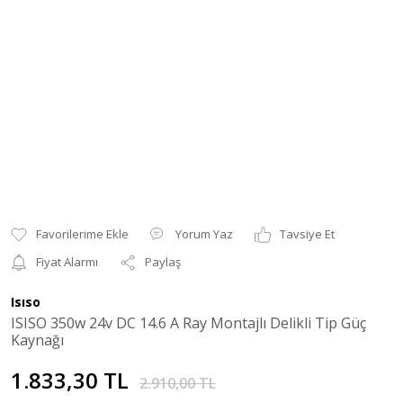
Yorum Yaz
Tavsiye Et
Fiyat Alarmı
Paylaş
Isıso
ISISO 350w 24v DC 14.6 A Ray Montajlı Delikli Tip Güç
Kaynağı
1.833,30 TL
2.910,00 TL