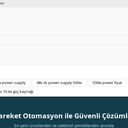
mm
w power supply
48v dc power supply 500w
500w power fiyat
Bu ürüne ilk yorumu siz yapın!
v 10.4a güç kaynağı
Yorum Yaz
areket Otomasyon ile Güvenli Çözüml
En yeni ürünlerden ve sektörel yeniliklerden anında