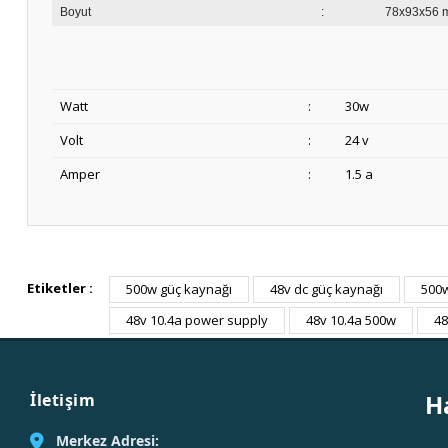
Boyut
:
78x93x56 
Watt
:
30w
Volt
:
24 v
Amper
:
1.5 a
Etiketler :
500w güç kaynağı
48v dc güç kaynağı
500
48v 10.4a power supply
48v 10.4a 500w
48
H
İletişim
Merkez Adresi: