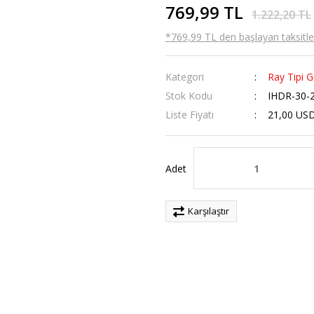
769,99 TL
1.222,20 TL
*769,99 TL den başlayan taksitler
Kategori
Ray Tipi G
Stok Kodu
IHDR-30-
Liste Fiyatı
21,00 US
Adet
Karşılaştır