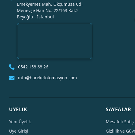
Emekyemez Mah. Okçumusa Cd.
Menevşe Han No: 22/163 Kat:2
Beyoğlu - İstanbul
0542 158 68 26
info@hareketotomasyon.com
ÜYELİK
SAYFALAR
Yeni Üyelik
Mesafeli Satış
Üye Girişi
Gizlilik ve Güv