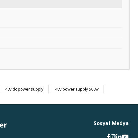
48v dc power supply
48v power supply 500w
er
Sosyal Medya