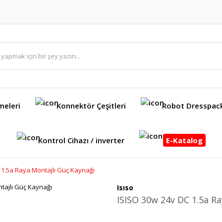
meleri
Konnektör Çeşitleri
Robot Dresspac
Kontrol Cihazı / inverter
E-Katalog
 1.5a Raya Montajlı Güç Kaynağı
Isıso
ISISO 30w 24v DC 1.5a Ra