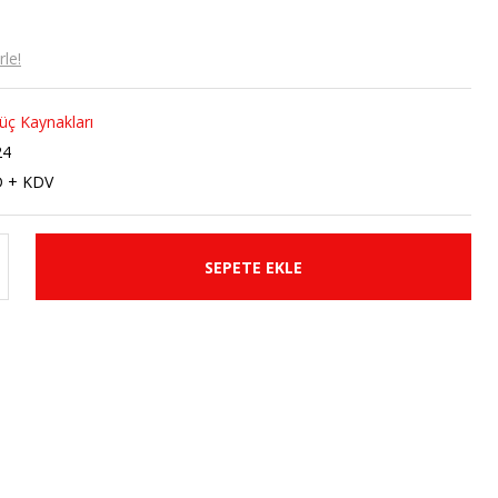
le!
üç Kaynakları
24
D + KDV
SEPETE EKLE