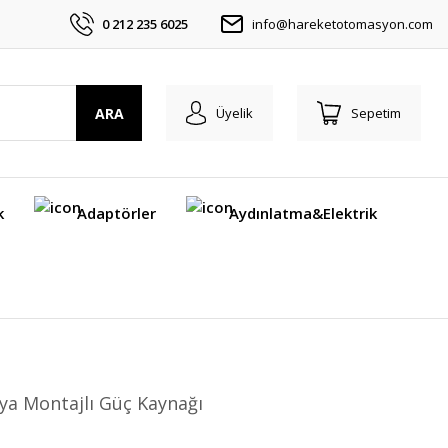
0 212 235 6025
info@hareketotomasyon.com
ARA
Üyelik
Sepetim
k
Adaptörler
Aydınlatma&Elektrik
ya Montajlı Güç Kaynağı