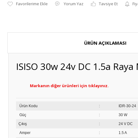
Yorum Yaz
Tavsiye Et
Fiy
ÜRÜN AÇIKLAMASI
ISISO 30w 24v DC 1.5a Raya 
Markanın diğer ürünleri için tıklayınız.
Ürün Kodu
:
ID
Güç
:
30 W
Çıkış
:
24 V DC
Amper
:
1.5 A