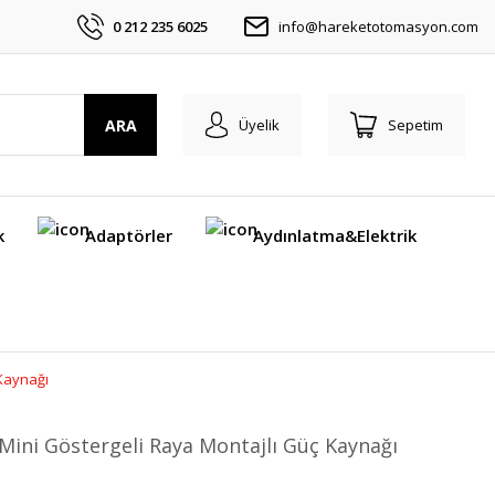
0 212 235 6025
info@hareketotomasyon.com
ARA
Üyelik
Sepetim
k
Adaptörler
Aydınlatma&Elektrik
 Kaynağı
Mini Göstergeli Raya Montajlı Güç Kaynağı