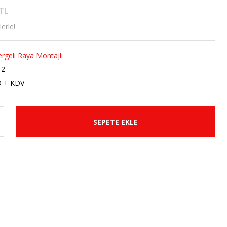
 TL
erle!
rgeli Raya Montajlı
12
D + KDV
SEPETE EKLE