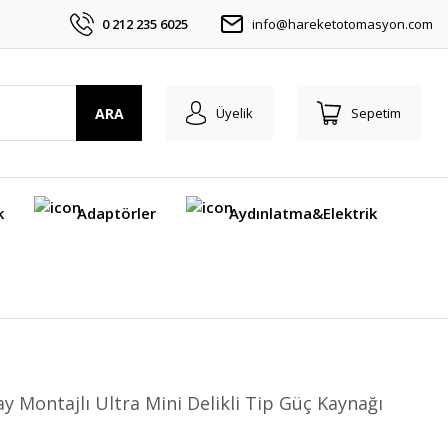
0 212 235 6025
info@hareketotomasyon.com
ARA
Üyelik
Sepetim
k
Adaptörler
Aydınlatma&Elektrik
ay Montajlı Ultra Mini Delikli Tip Güç Kaynağı