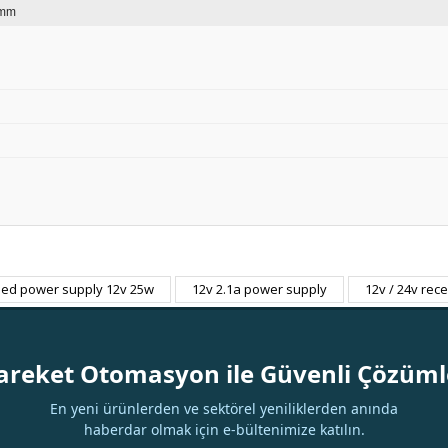
 mm
led power supply 12v 25w
12v 2.1a power supply
12v / 24v rec
Bu ürüne ilk yorumu siz yapın!
Yorum Yaz
areket Otomasyon ile Güvenli Çözüml
En yeni ürünlerden ve sektörel yeniliklerden anında
haberdar olmak için e-bültenimize katılın.