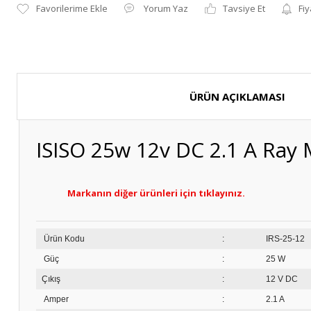
Yorum Yaz
Tavsiye Et
Fiy
ÜRÜN AÇIKLAMASI
ISISO 25w 12v DC 2.1 A Ray 
Markanın diğer ürünleri için tıklayınız.
Ürün Kodu
:
IR
Güç
:
25 W
Çıkış
:
12 V DC
Amper
:
2.1 A