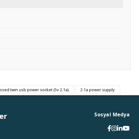
essed twin usb power socket (5v 2.1a)
2.1a power supply
er
Sosyal Medya