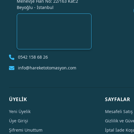
Menevşe Han No: 22/163 Kat:2
Beyoğlu - İstanbul
0542 158 68 26
info@hareketotomasyon.com
ÜYELİK
SAYFALAR
Yeni Üyelik
Mesafeli Satış
Üye Girişi
Gizlilik ve Güv
Şifremi Unuttum
İptal İade Koşu