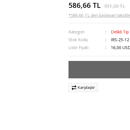
586,66 TL
931,20 TL
*586,66 TL den başlayan taksitler
Kategori
Delikli Ti
Stok Kodu
IRS-25-12
Liste Fiyatı
16,00 US
Karşılaştır