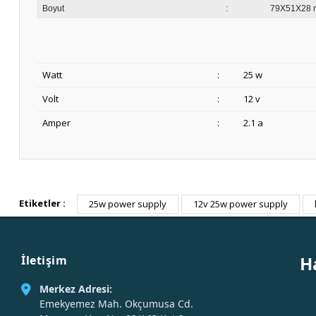
Boyut
:
79X51X28
Watt
:
25 w
Volt
:
12 v
Amper
:
2.1 a
Etiketler :
25w power supply
12v 25w power supply
H
İletişim
Merkez Adresi:
Emekyemez Mah. Okçumusa Cd.