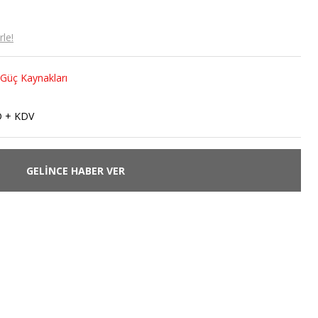
le!
p Güç Kaynakları
D + KDV
GELİNCE HABER VER