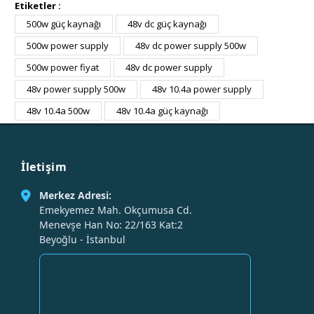
Etiketler :
500w güç kaynağı
48v dc güç kaynağı
500w power supply
48v dc power supply 500w
500w power fiyat
48v dc power supply
48v power supply 500w
48v 10.4a power supply
48v 10.4a 500w
48v 10.4a güç kaynağı
İletişim
Merkez Adresi:
Emekyemez Mah. Okçumusa Cd.
Menevşe Han No: 22/163 Kat:2
Beyoğlu - İstanbul