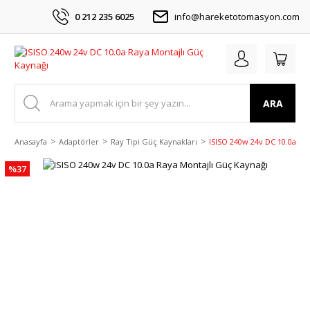
0 212 235 6025
info@hareketotomasyon.com
ARA
Anasayfa
Adaptörler
Ray Tipi Güç Kaynakları
ISISO 240w 24v DC 10.0a Ra
%37