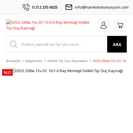
0 212 235 6025
info@hareketotomasyon.com
ARA
Anasayfa
Adaptörler
Delikli Tip Güç Kaynakları
ISISO 200w 12v DC 16.5 A 
%37