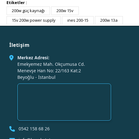
Etiketler :
200w güç kaynağı
200w 15v
15v 200w power supply
ınes 200-15
200w 13a
İletişim
Merkez Adresi:
Emekyemez Mah. Okçumusa Cd.
Menevşe Han No: 22/163 Kat:2
Beyoğlu - İstanbul
0542 158 68 26