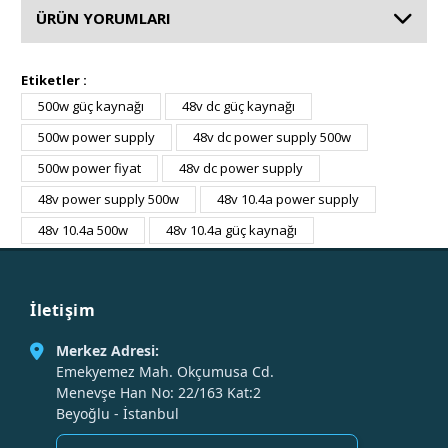
ÜRÜN YORUMLARI
Etiketler :
500w güç kaynağı
48v dc güç kaynağı
500w power supply
48v dc power supply 500w
500w power fiyat
48v dc power supply
48v power supply 500w
48v 10.4a power supply
48v 10.4a 500w
48v 10.4a güç kaynağı
İletişim
Merkez Adresi:
Emekyemez Mah. Okçumusa Cd.
Menevşe Han No: 22/163 Kat:2
Beyoğlu - İstanbul