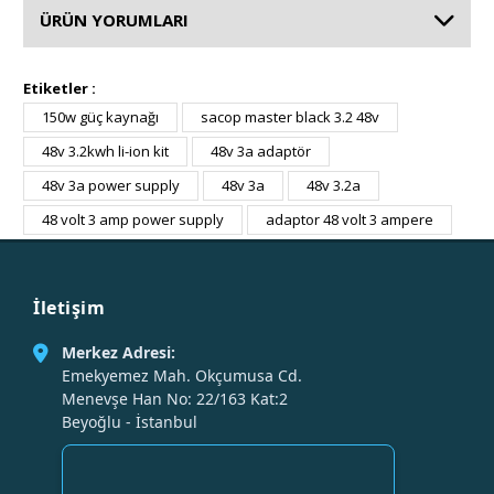
ÜRÜN YORUMLARI
Etiketler :
150w güç kaynağı
sacop master black 3.2 48v
48v 3.2kwh li-ion kit
48v 3a adaptör
48v 3a power supply
48v 3a
48v 3.2a
48 volt 3 amp power supply
adaptor 48 volt 3 ampere
İletişim
Merkez Adresi:
Emekyemez Mah. Okçumusa Cd.
Menevşe Han No: 22/163 Kat:2
Beyoğlu - İstanbul