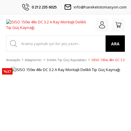
0 212 235 6025
info@hareketotomasyon.com
ARA
Anasayfa
Adaptörler
Delikli Tip Güç Kaynakları
ISISO 150w 48v DC 3.2 A R
%37