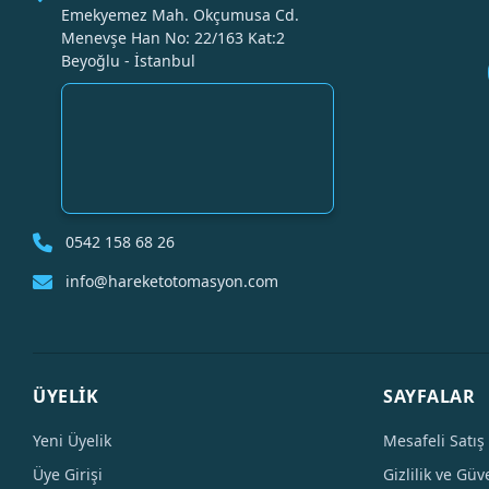
Emekyemez Mah. Okçumusa Cd.
Menevşe Han No: 22/163 Kat:2
Beyoğlu - İstanbul
0542 158 68 26
info@hareketotomasyon.com
ÜYELİK
SAYFALAR
Yeni Üyelik
Mesafeli Satış
Üye Girişi
Gizlilik ve Güv