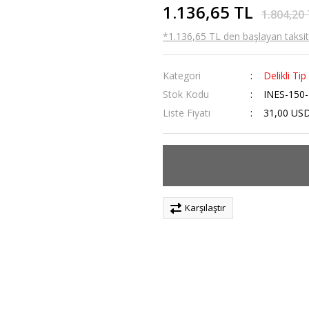
1.136,65 TL
1.804,20
*1.136,65 TL den başlayan taksitl
Kategori
Delikli Ti
Stok Kodu
INES-150
Liste Fiyatı
31,00 US
Karşılaştır