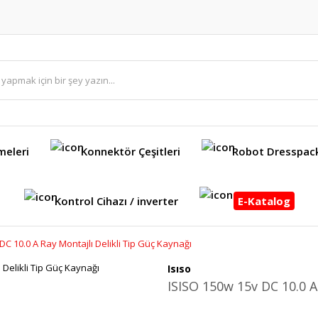
meleri
Konnektör Çeşitleri
Robot Dresspac
Kontrol Cihazı / inverter
E-Katalog
DC 10.0 A Ray Montajlı Delikli Tip Güç Kaynağı
Isıso
ISISO 150w 15v DC 10.0 A