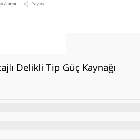
at Alarmı
Paylaş
jlı Delikli Tip Güç Kaynağı
S-150-15