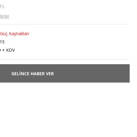
 TL
erle!
p Güç Kaynakları
-15
D + KDV
GELİNCE HABER VER