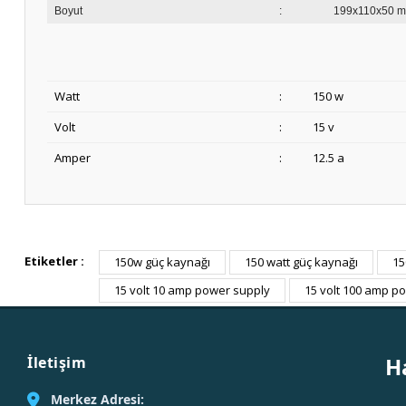
Boyut
:
199x110x50 
Watt
:
150 w
Volt
:
15 v
Amper
:
12.5 a
Etiketler :
150w güç kaynağı
150 watt güç kaynağı
15
15 volt 10 amp power supply
15 volt 100 amp p
H
İletişim
Merkez Adresi: