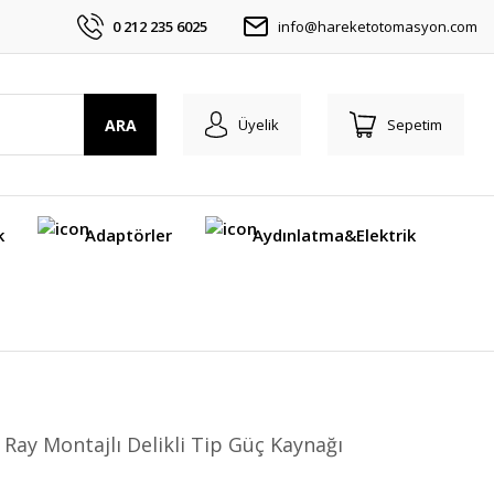
0 212 235 6025
info@hareketotomasyon.com
ARA
Üyelik
Sepetim
k
Adaptörler
Aydınlatma&Elektrik
 Ray Montajlı Delikli Tip Güç Kaynağı