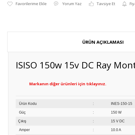
Yorum Yaz
Tavsiye Et
Fiy
ÜRÜN AÇIKLAMASI
ISISO 150w 15v DC Ray Monta
Markanın diğer ürünleri için tıklayınız.
Ürün Kodu
:
INE
Güç
:
150 W
Çıkış
:
15 V DC
Amper
:
10.0 A