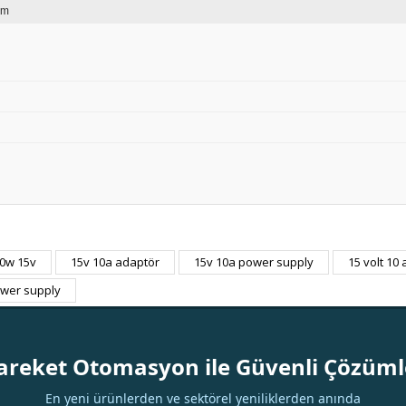
mm
0w 15v
15v 10a adaptör
15v 10a power supply
15 volt 10
Bu ürüne ilk yorumu siz yapın!
ower supply
Yorum Yaz
areket Otomasyon ile Güvenli Çözüml
En yeni ürünlerden ve sektörel yeniliklerden anında