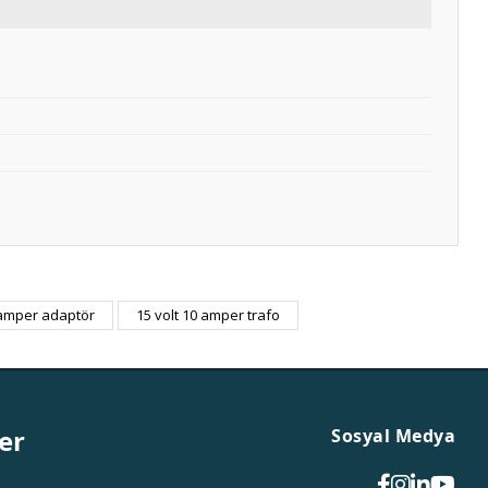
 amper adaptör
15 volt 10 amper trafo
er
Sosyal Medya