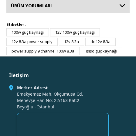
ÜRÜN YORUMLARI
Etiketler :
100w güç kaynağı
12v 100w güç kaynağı
12v 8.3a power supply
12v 8.3a
dc 12v 8.3a
power supply 9 channel 100w 8.3a
ısıso güç kaynağı
İletişim
Merkez Adresi:
Emekyemez Mah. Okçumusa Cd.
Menevşe Han No: 22/163 Kat:2
Beyoğlu - İstanbul