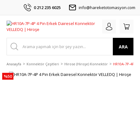
0 212 235 6025
info@hareketotomasyon.com
ARA
Anasayfa
Konnektör Çeşitleri
Hirose (Hiroşe) Konnektör
HR10A-7P-4P 4 P
%50