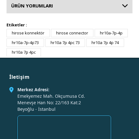
ÜRÜN YORUMLARI
Etiketler :
hirose konnektör
hirose connector
hr10a-7p-4p
hr10a-7p-4p73
hr10a 7p 4pc 73
hr10a 7p 4p 74
hr10a 7p 4pc
İletişim
Merkez Adresi:
Emekyemez Mah. Okçumusa Cd.
Menevşe Han No: 22/163 Kat:2
Beyoğlu - İstanbul