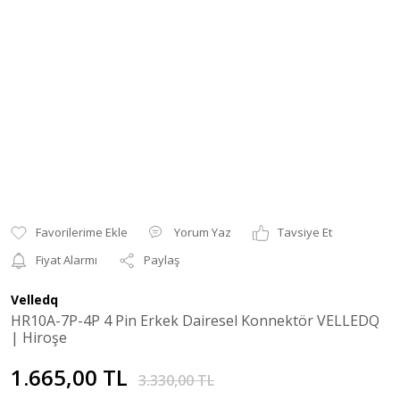
Yorum Yaz
Tavsiye Et
Fiyat Alarmı
Paylaş
Velledq
HR10A-7P-4P 4 Pin Erkek Dairesel Konnektör VELLEDQ
| Hiroşe
1.665,00 TL
3.330,00 TL