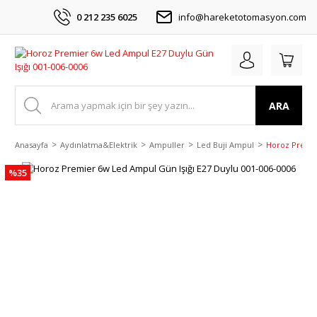
0 212 235 6025
info@hareketotomasyon.com
ARA
Anasayfa
Aydınlatma&Elektrik
Ampuller
Led Buji Ampul
Horoz Premie
%35