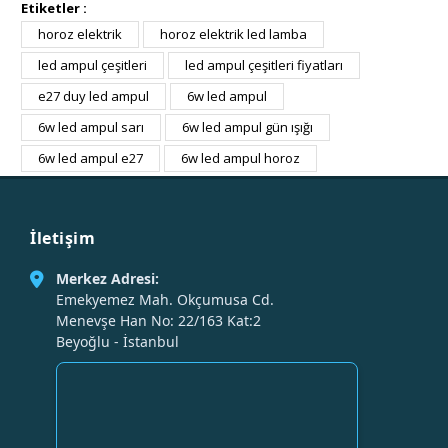
Etiketler :
horoz elektrik
horoz elektrik led lamba
led ampul çeşitleri
led ampul çeşitleri fiyatları
e27 duy led ampul
6w led ampul
6w led ampul sarı
6w led ampul gün ışığı
6w led ampul e27
6w led ampul horoz
İletişim
Merkez Adresi:
Emekyemez Mah. Okçumusa Cd.
Menevşe Han No: 22/163 Kat:2
Beyoğlu - İstanbul