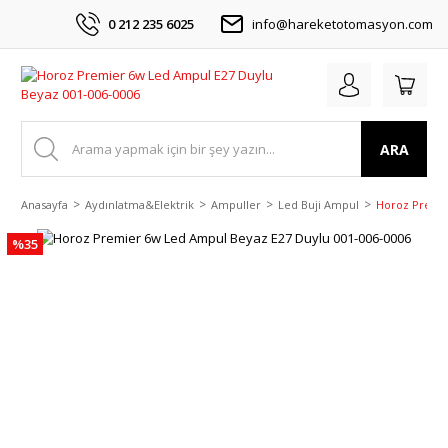
0 212 235 6025
info@hareketotomasyon.com
ARA
Anasayfa
Aydınlatma&Elektrik
Ampuller
Led Buji Ampul
Horoz Premie
%35