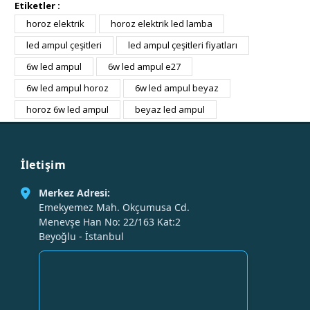
Etiketler :
horoz elektrik
horoz elektrik led lamba
led ampul çeşitleri
led ampul çeşitleri fiyatları
6w led ampul
6w led ampul e27
6w led ampul horoz
6w led ampul beyaz
horoz 6w led ampul
beyaz led ampul
İletişim
Merkez Adresi:
Emekyemez Mah. Okçumusa Cd.
Menevşe Han No: 22/163 Kat:2
Beyoğlu - İstanbul