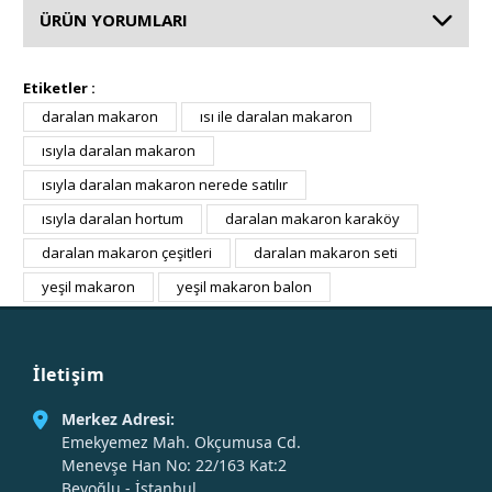
ÜRÜN YORUMLARI
Etiketler :
daralan makaron
ısı ile daralan makaron
ısıyla daralan makaron
ısıyla daralan makaron nerede satılır
ısıyla daralan hortum
daralan makaron karaköy
daralan makaron çeşitleri
daralan makaron seti
yeşil makaron
yeşil makaron balon
İletişim
Merkez Adresi:
Emekyemez Mah. Okçumusa Cd.
Menevşe Han No: 22/163 Kat:2
Beyoğlu - İstanbul