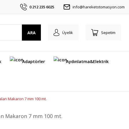
0 212 235 6025
info@hareketotomasyon.com
ARA
Üyelik
Sepetim
k
Adaptörler
Aydınlatma&Elektrik
aralan Makaron 7 mm 100 mt.
alan Makaron 7 mm 100 mt.