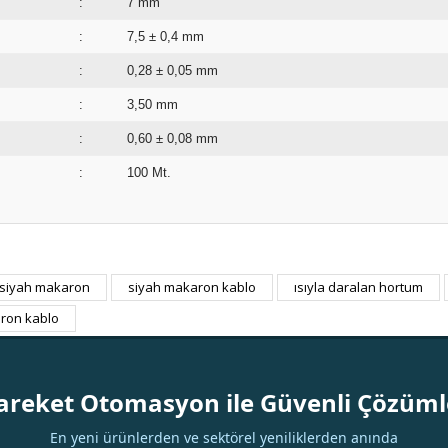
:
7 mm
:
7,5 ± 0,4 mm
:
0,28 ± 0,05 mm
:
3,50 mm
:
0,60 ± 0,08 m
:
100 Mt.
siyah makaron
siyah makaron kablo
ısıyla daralan hortum
Bu ürüne ilk yorumu siz yapın!
ron kablo
Yorum Yaz
areket Otomasyon ile Güvenli Çözüml
En yeni ürünlerden ve sektörel yeniliklerden anında