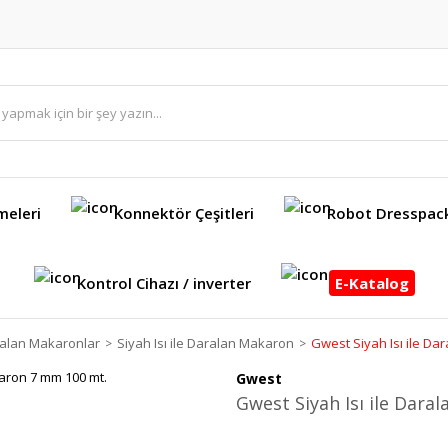
meleri
Konnektör Çeşitleri
Robot Dresspac
Kontrol Cihazı / inverter
E-Katalog
aralan Makaronlar
Siyah Isı ile Daralan Makaron
Gwest Siyah Isı ile D
Gwest
Gwest Siyah Isı ile Dar