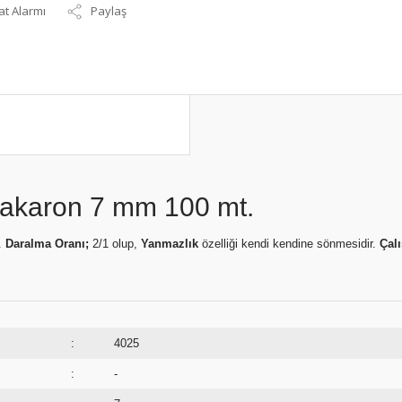
at Alarmı
Paylaş
 Makaron 7 mm 100 mt.
.
Daralma Oranı;
2/1 olup,
Yanmazlık
özelliği kendi kendine sönmesidir.
Çal
:
4025
:
-