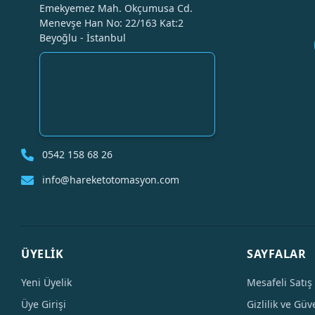
Emekyemez Mah. Okçumusa Cd.
Menevşe Han No: 22/163 Kat:2
Beyoğlu - İstanbul
0542 158 68 26
info@hareketotomasyon.com
ÜYELİK
SAYFALAR
Yeni Üyelik
Mesafeli Satış
Üye Girişi
Gizlilik ve Güv