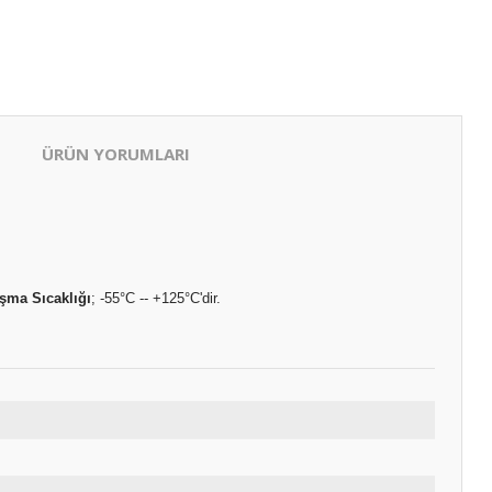
ÜRÜN YORUMLARI
ışma Sıcaklığı
; -55°C -- +125°C'dir.