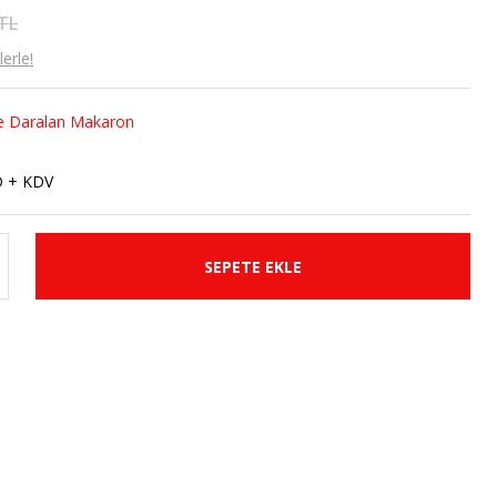
 TL
erle!
ile Daralan Makaron
D + KDV
SEPETE EKLE