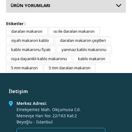
ÜRÜN YORUMLARI
Etiketler :
daralan makaron
ısı ile daralan makaron
siyah makaron kablo
daralan makaron çeşitleri
kablo makaronu fiyatı
yanmaz kablo makaronu
ısıya dayanıklı kablo makaronu
kablo makaron
5 mm makaron
5 mm daralan makaron
İletişim
Merkez Adresi:
Emekyemez Mah. Okçumusa Cd.
Menevşe Han No: 22/163 Kat:2
Beyoğlu - İstanbul