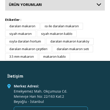
ÜRÜN YORUMLARI
Etiketler :
daralan makaron
ısı ile daralan makaron
siyah makaron
siyah makaron kablo
ısıyla daralan hortum
daralan makaron karaköy
daralan makaron çeşitleri
daralan makaron seti
3.5 mm makaron
makaron kablo
İletişim
Merkez Adresi:
Emekyemez Mah. Okçumusa Cd.
Menevşe Han No: 22/163 Kat:2
Beyoğlu - İstanbul