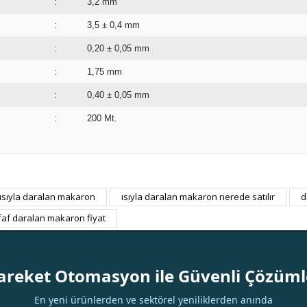
:
3,2 mm
:
3,5 ± 0,4 mm
:
0,20 ± 0,05 mm
:
1,75 mm
:
0,40 ± 0,05 m
:
200 Mt.
ısıyla daralan makaron
ısıyla daralan makaron nerede satılır
d
Bu ürüne ilk yorumu siz yapın!
faf daralan makaron fiyat
Yorum Yaz
areket Otomasyon ile Güvenli Çözüml
En yeni ürünlerden ve sektörel yeniliklerden anında