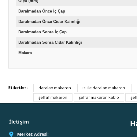
Ölçü (mm)
Daralmadan Önce İç Çap
Daralmadan Önce Cidar Kalınlığı
Daralmadan Sonra İç Çap
Daralmadan Sonra Cidar Kalınlığı
Makara
Etiketler :
daralan makaron
ısı ile daralan makaron
şeffaf makaron
şeffaf makaron kablo
şef
H
İletişim
Merkez Adresi: