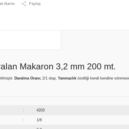
at Alarmı
Paylaş
Daralan Makaron 3,2 mm 200 mt.
ilmiştir.
Daralma Oranı;
2/1 olup,
Yanmazlık
özelliği kendi kendine sönmesi
:
4203
:
1/8