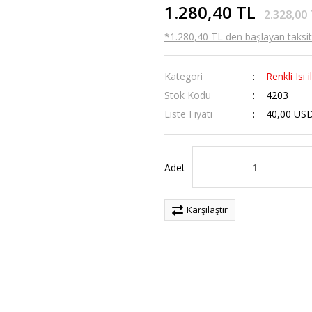
1.280,40 TL
2.328,00
*1.280,40 TL den başlayan taksitl
Kategori
Renkli Isı
Stok Kodu
4203
Liste Fiyatı
40,00 US
Adet
Karşılaştır