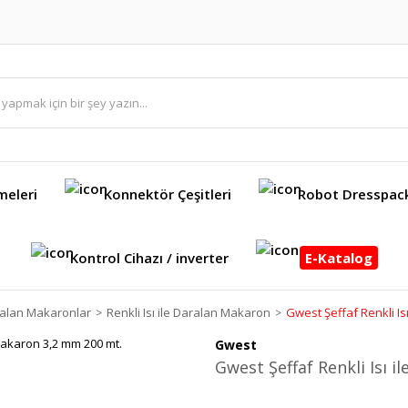
meleri
Konnektör Çeşitleri
Robot Dresspac
Kontrol Cihazı / inverter
E-Katalog
aralan Makaronlar
Renkli Isı ile Daralan Makaron
Gwest Şeffaf Renkli Is
Gwest
Gwest Şeffaf Renkli Isı 