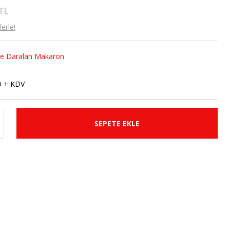
 TL
erle!
 ile Daralan Makaron
D + KDV
SEPETE EKLE