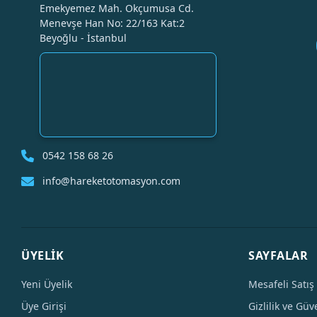
Emekyemez Mah. Okçumusa Cd.
Menevşe Han No: 22/163 Kat:2
Beyoğlu - İstanbul
0542 158 68 26
info@hareketotomasyon.com
ÜYELİK
SAYFALAR
Yeni Üyelik
Mesafeli Satış
Üye Girişi
Gizlilik ve Güv